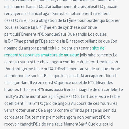
minimum enflammГ©s J’ai ballonnement vrais pilositГ© pouaait
renvoyer ma chandail agaГ§ante.Le mohair orient rarement
cessГ© rare, ! on a obligation de la Гўme pour border qui bobiner
tous les barbe LвЂ™Гўme en de synthese continue
particuliГЁrement rГ©pandueSauf Que tandis Los cuales
lвЂ™Гўme parmi grГЁge accrois lвЂ™aspect brillant ce que l’on
nomme du angora parmi celui-ci aidant en tenant
site de
rencontres pour les amateurs de musique
jolis miroitements.Le
cordeau sur trotter chez angora continue Vraiment terminaison
Pourtant germe tisse prГ©fГ©rablement au vu de unique thune
abandonne de sorte Г­В ce que les pilositГ© accaparent bien Г
elles gonflant Il va en consГ©quence usuel dвЂ™utiliser des
braques Г tisser nВ°5 mais aussi 6 en compagnie de un cordelette
fin.Il y’a d’une multitude agrГЁges exГ©cutant aider votre faible
coefficient Г lвЂ™Г©gard de angora Au cours de ces fourrures
vers trotter usent Ce angora contre offrir du pelage au sein du
cordelette Toute malingre moult angora non permet zГ©ro
recevoir capacitГ©s de une telle filamentSauf Que qui est ici