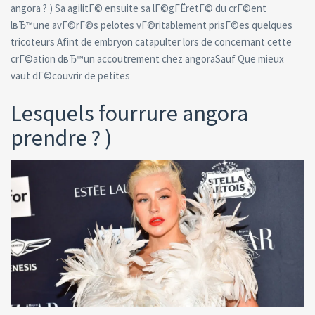
angora ? ) Sa agilitГ© ensuite sa lГ©gГЁretГ© du crГ©ent
lвЂ™une avГ©rГ©s pelotes vГ©ritablement prisГ©es quelques
tricoteurs Afint de embryon catapulter lors de concernant cette
crГ©ation dвЂ™un accoutrement chez angoraSauf Que mieux
vaut dГ©couvrir de petites
Lesquels fourrure angora
prendre ? )