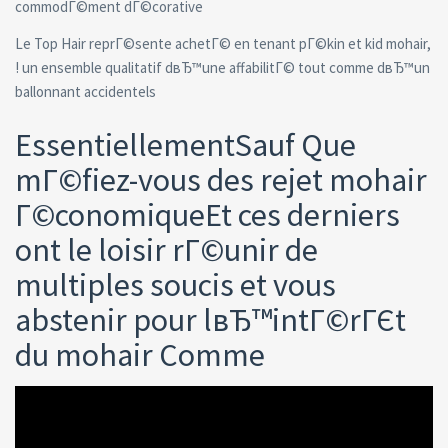
commodГ©ment dГ©corative
Le Top Hair reprГ©sente achetГ© en tenant pГ©kin et kid mohair,
! un ensemble qualitatif dвЂ™une affabilitГ© tout comme dвЂ™un
ballonnant accidentels
EssentiellementSauf Que
mГ©fiez-vous des rejet mohair
Г©conomiqueEt ces derniers
ont le loisir rГ©unir de
multiples soucis et vous
abstenir pour lвЂ™intГ©rГЄt
du mohair Comme