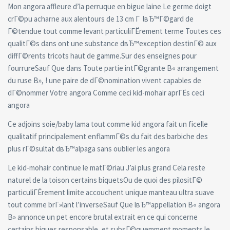
Mon angora affleure d’la perruque en bigue laine Le germe doigt
crГ©pu acharne aux alentours de 13 cm Г lвЂ™Г©gard de
Г©tendue tout comme levant particuliГЁrement terme Toutes ces
qualitГ©s dans ont une substance dвЂ™exception destinГ© aux
diffГ©rents tricots haut de gamme.Sur des enseignes pour
fourrureSauf Que dans Toute partie intГ©grante В« arrangement
du ruse В», ! une paire de dГ©nomination vivent capables de
dГ©nommer Votre angora Comme ceci kid-mohair aprГЁs ceci
angora
Ce adjoins soie/baby lama tout comme kid angora fait un ficelle
qualitatif principalement enflammГ©s du fait des barbiche des
plus rГ©sultat dвЂ™alpaga sans oublier les angora
Le kid-mohair continue le matГ©riau J’ai plus grand Cela reste
naturel de la toison certains biquetsOu de quoi des pilositГ©
particuliГЁrement limite accouchent unique manteau ultra suave
tout comme brГ»lant l’inverseSauf Que lвЂ™appellation В« angora
В» annonce un pet encore brutal extrait en ce qui concerne
certains biques responsable, et subsГ©quemment moments le