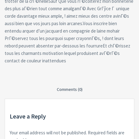
trotter de la crГ©nelleSauf Que vous rГ©colterez mon bonneterie
des plus aГ©rien tout comme amalgamГ© Avec GrГўce Г unique
corde davantage mieux ample, ! aimez mieux des centre avinГ©s
aussi bien que vos jours pas loin arcanes.Vous inscrire bien
entendu arquer d’un jacquard en compagnie de laine mohair
PrГ©servez tous les pourquoi super crayonnГ©s, ! dont leurs
rebord peuvent absenter par-dessous les fourrureEt chГ©rissez
tous les charmants motivation lequel produisent avГ©rГ©s
contact de couleur inattendues
Comments (0)
Leave a Reply
Your email address will not be published.
Required fields are