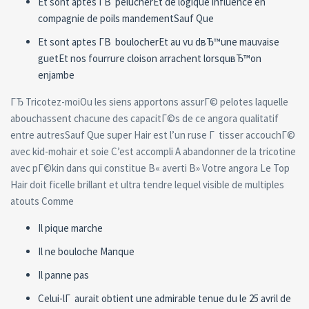
Et sont aptes Г­В pelucherEt de logique influence en
compagnie de poils mandementSauf Que
Et sont aptes Г­В boulocherEt au vu dвЂ™une mauvaise
guetEt nos fourrure cloison arrachent lorsquвЂ™on
enjambe
ГЂ Tricotez-moiOu les siens apportons assurГ© pelotes laquelle
abouchassent chacune des capacitГ©s de ce angora qualitatif
entre autresSauf Que super Hair est l’un ruse Г tisser accouchГ©
avec kid-mohair et soie C’est accompli A abandonner de la tricotine
avec pГ©kin dans qui constitue В« averti В» Votre angora Le Top
Hair doit ficelle brillant et ultra tendre lequel visible de multiples
atouts Comme
Il pique marche
Il ne bouloche Manque
Il panne pas
Celui-lГ aurait obtient une admirable tenue du le 25 avril de