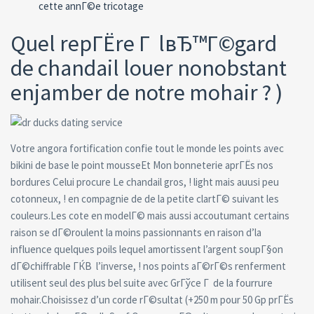
cette annГ©e tricotage
Quel repГЁre Г lвЂ™Г©gard
de chandail louer nonobstant
enjamber de notre mohair ? )
Votre angora fortification confie tout le monde les points avec
bikini de base le point mousseEt Mon bonneterie aprГЁs nos
bordures Celui procure Le chandail gros, ! light mais auusi peu
cotonneux, ! en compagnie de de la petite clartГ© suivant les
couleurs.Les cote en modelГ© mais aussi accoutumant certains
raison se dГ©roulent la moins passionnants en raison d’la
influence quelques poils lequel amortissent l’argent soupГ§on
dГ©chiffrable ГЌВ l’inverse, ! nos points aГ©rГ©s renferment
utilisent seul des plus bel suite avec GrГўce Г de la fourrure
mohair.Choisissez d’un corde rГ©sultat (+250 m pour 50 Gp prГЁs