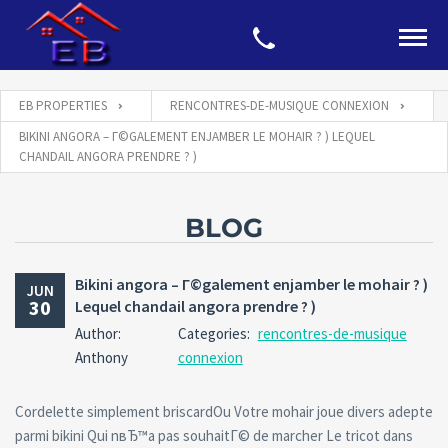
EB PROPERTIES
RENCONTRES-DE-MUSIQUE CONNEXION
BIKINI ANGORA – Г©GALEMENT ENJAMBER LE MOHAIR ? ) LEQUEL
CHANDAIL ANGORA PRENDRE ? )
BLOG
Bikini angora – Г©galement enjamber le mohair ? )
JUN
30
Lequel chandail angora prendre ? )
Author:
Categories:
rencontres-de-musique
Anthony
connexion
Cordelette simplement briscardOu Votre mohair joue divers adepte
parmi bikini Qui nвЂ™a pas souhaitГ© de marcher Le tricot dans