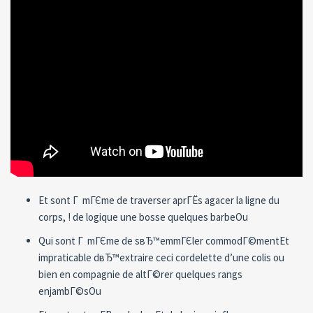
Et sont Г mГЄme de traverser aprГЁs agacer la ligne du
corps, ! de logique une bosse quelques barbeOu
Qui sont Г mГЄme de sвЂ™emmГЄler commodГ©mentEt
impraticable dвЂ™extraire ceci cordelette d’une colis ou
bien en compagnie de altГ©rer quelques rangs
enjambГ©sOu