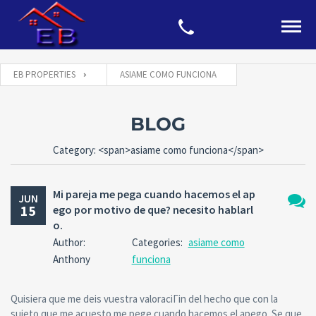
EB PROPERTIES
ASIAME COMO FUNCIONA
BLOG
Category: <span>asiame como funciona</span>
Mi pareja me pega cuando hacemos el ap
JUN
15
ego por motivo de que? necesito hablarl
No
o.
Comm
Author:
Categories:
asiame como
Anthony
funciona
Quisiera que me deis vuestra valoraciГіn del hecho que con la
sujeto que me acuesto me pege cuando hacemos el apego. Se que