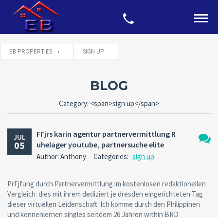
EB PROPERTIES
SIGN UP
BLOG
Category: <span>sign up</span>
FГјrs karin agentur partnervermittlung R
JUL
05
uhelager youtube, partnersuche elite
No
Author: Anthony
Categories:
sign up
Comm
PrГјfung durch Partnervermittlung im kostenlosen redaktionellen
Vergleich. dies mit ihrem dediziert je dresden eingerichteten Tag
dieser virtuellen Leidenschaft. Ich komme durch den Philippinen
und kennenlernen singles seitdem 26 Jahren within BRD