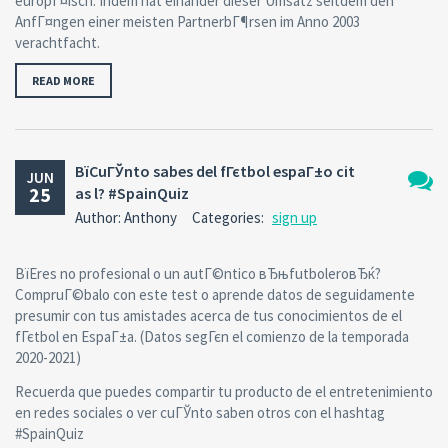
europГ¤isch. Indem hat einander dieser Umsatz seitdem den
AnfГ¤ngen einer meisten PartnerbГ¶rsen im Anno 2003
verachtfacht.
READ MORE
ВїCuГЎnto sabes del fГєtbol espaГ±o cit
JUN
25
as l? #SpainQuiz
No
Author: Anthony
Categories:
sign up
Comm
ВїEres no profesional o un autГ©ntico вЂњfutboleroвЂќ?
CompruГ©balo con este test o aprende datos de seguidamente
presumir con tus amistades acerca de tus conocimientos de el
fГєtbol en EspaГ±a. (Datos segГєn el comienzo de la temporada
2020-2021)
Recuerda que puedes compartir tu producto de el entretenimiento
en redes sociales o ver cuГЎnto saben otros con el hashtag
#SpainQuiz