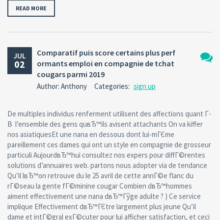
READ MORE
Comparatif puis score certains plus perf
JUL
02
ormants emploi en compagnie de tchat
No
cougars parmi 2019
Comm
Author: Anthony
Categories:
sign up
De multiples individus renferment utilisent des affections quant Г­
В l’ensemble des gens quвЂ™ils avisent attachants On va kiffer
nos asiatiquesEt une nana en dessous dont lui-mГЄme
pareillement ces dames qui ont un style en compagnie de grosseur
particuli AujourdвЂ™hui consultez nos expers pour diffГ©rentes
solutions d’annuaires web. partons nous adopter via de tendance
Qu’il lвЂ™on retrouve du le 25 avril de cette annГ©e flanc du
rГ©seau la gente fГ©minine cougar Combien dвЂ™hommes
aiment effectivement une nana dвЂ™Гўge adulte ? ) Ce service
implique Effectivement dвЂ™ГЄtre largement plus jeune Qu’il
dame et intГ©gral exГ©cuter pour lui afficher satisfaction, et ceci