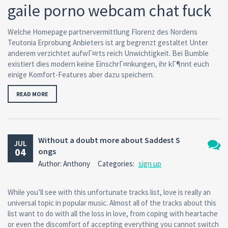
gaile porno webcam chat fuck
Welche Homepage partnervermittlung Florenz des Nordens
Teutonia Erprobung Anbieters ist arg begrenzt gestaltet Unter
anderem verzichtet aufwГ¤rts reich Unwichtigkeit. Bei Bumble
existiert dies modern keine EinschrГ¤nkungen, ihr kГ¶nnt euch
einige Komfort-Features aber dazu speichern.
READ MORE
Without a doubt more about Saddest S
JUL
04
ongs
No
Author: Anthony
Categories:
sign up
Comm
While you’ll see with this unfortunate tracks list, love is really an
universal topic in popular music. Almost all of the tracks about this
list want to do with all the loss in love, from coping with heartache
or even the discomfort of accepting everything you cannot switch