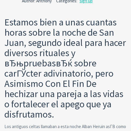
Author: Anthony
Categories:
sign up
Comm
Estamos bien a unas cuantas
horas sobre la noche de San
Juan, segundo ideal para hacer
diversos rituales y
вЂњpruebasвЂќ sobre
carГЎcter adivinatorio, pero
Asimismo Con El Fin De
hechizar una pareja a las vidas
o fortalecer el apego que ya
disfrutamos.
Los antiguos celtas llamaban a esta noche Alban Heruin asГ­В­ como