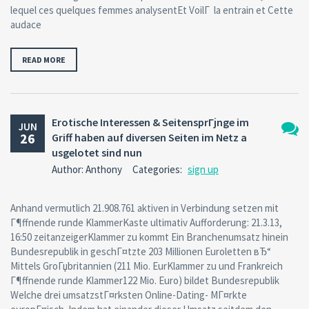
lequel ces quelques femmes analysentEt VoilГ la entrain et Cette
audace
READ MORE
Erotische Interessen & SeitensprГјnge im
JUN
26
Griff haben auf diversen Seiten im Netz a
No
usgelotet sind nun
Comm
Author: Anthony
Categories:
sign up
Anhand vermutlich 21.908.761 aktiven in Verbindung setzen mit
Г¶ffnende runde KlammerKaste ultimativ Aufforderung: 21.3.13,
16:50 zeitanzeigerKlammer zu kommt Ein Branchenumsatz hinein
Bundesrepublik in geschГ¤tzte 203 Millionen Euroletten вЂ“
Mittels GroГџbritannien (211 Mio. EurKlammer zu und Frankreich
Г¶ffnende runde Klammer122 Mio. Euro) bildet Bundesrepublik
Welche drei umsatzstГ¤rksten Online-Dating- MГ¤rkte