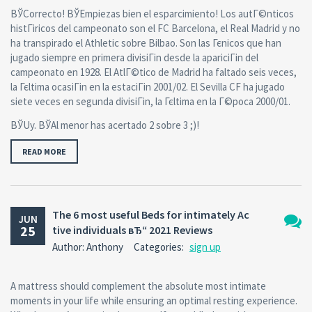
ВЎCorrecto! ВЎEmpiezas bien el esparcimiento! Los autГ©nticos
histГіricos del campeonato son el FC Barcelona, el Real Madrid y no
ha transpirado el Athletic sobre Bilbao. Son las Гєnicos que han
jugado siempre en primera divisiГіn desde la apariciГіn del
campeonato en 1928. El AtlГ©tico de Madrid ha faltado seis veces,
la Гєltima ocasiГіn en la estaciГіn 2001/02. El Sevilla CF ha jugado
siete veces en segunda divisiГіn, la Гєltima en la Г©poca 2000/01.
ВЎUy. ВЎAl menor has acertado 2 sobre 3 ;)!
READ MORE
The 6 most useful Beds for intimately Ac
JUN
25
tive individuals вЂ“ 2021 Reviews
No
Author: Anthony
Categories:
sign up
Comm
A mattress should complement the absolute most intimate
moments in your life while ensuring an optimal resting experience.