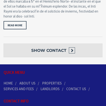
de ellos marcaba вЂ“ en el Hemisferio Norte- el instante en el que
el Sol se hallaba en su mГЎximum esplendor. De las incas, el Inti
Raymi era la celebraciГіn de el solsticio de invierno, festividad en
honor al dios- sol Inti.
READ MORE
SHOW
CONTACT
QUICK MENU
HOME
ABOUT US
PROPERTIES
SERVICES AND FEES
LANDLORDS
CONTACT US
CONTACT INFO