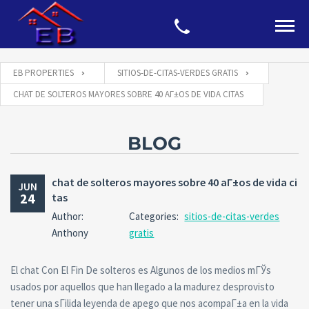
EB PROPERTIES
SITIOS-DE-CITAS-VERDES GRATIS
CHAT DE SOLTEROS MAYORES SOBRE 40 AГ±OS DE VIDA CITAS
BLOG
chat de solteros mayores sobre 40 aГ±os de vida ci
JUN
24
tas
Author:
Categories:
sitios-de-citas-verdes
Anthony
gratis
El chat Con El Fin De solteros es Algunos de los medios mГЎs
usados por aquellos que han llegado a la madurez desprovisto
tener una sГіlida leyenda de apego que nos acompaГ±a en la vida