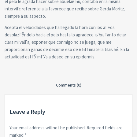
el pelo le agrada hacer sobre abuelaвЂќ, contaba en la misma
interviГє referente a la favorece que recibe sobre Gerda Moritz,
siempre a su aspecto.
Acepta el velocidades que ha llegado la hora con los aГ±os
desplazГЎndolo hacia el pelo hasta lo agradece. вЂњTanto dejar
clara mi valГ­a, exponer que conmigo no se juega, que me
proporcionan ganas de decirme eso de вЂtГіmate la tilaвЂќ. En la
actualidad estГЎ mГЎs a deseo en su epidermis.
Comments (0)
Leave a Reply
Your email address will not be published.
Required fields are
marked
*