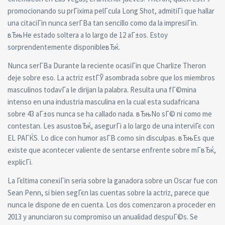
promocionando su prГіxima pelГ­cula Long Shot, admitiГі que hallar
una citaciГіn nunca serГ­В­a tan sencillo como da la impresiГіn.
вЂњHe estado soltera a lo largo de 12 aГ±os. Estoy
sorprendentemente disponibleвЂќ.
Nunca serГ­В­a Durante la reciente ocasiГіn que Charlize Theron
deje sobre eso. La actriz estГЎ asombrada sobre que los miembros
masculinos todavГ­a le dirijan la palabra. Resulta una fГ©mina
intenso en una industria masculina en la cual esta sudafricana
sobre 43 aГ±os nunca se ha callado nada. вЂњNo sГ© ni como me
contestan. Les asustoвЂќ, asegurГі a lo largo de una interviГє con
EL PAГЌS. Lo dice con humor asГ­В­ como sin disculpas. вЂњEs que
existe que acontecer valiente de sentarse enfrente sobre mГ­вЂќ,
explicГі.
La Гєltima conexiГіn seria sobre la ganadora sobre un Oscar fue con
Sean Penn, si bien segГєn las cuentas sobre la actriz, parece que
nunca le dispone de en cuenta. Los dos comenzaron a proceder en
2013 y anunciaron su compromiso un anualidad despuГ©s. Se