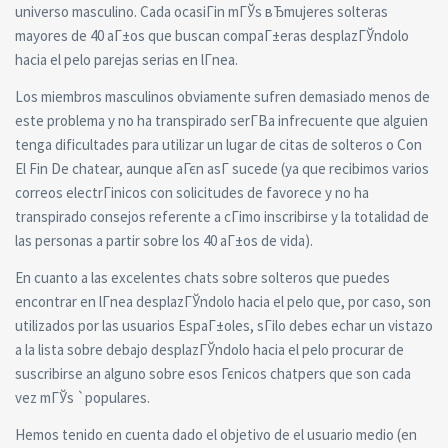
universo masculino. Cada ocasiГіn mГЎs вЂmujeres solteras
mayores de 40 aГ±os que buscan compaГ±eras desplazГЎndolo
hacia el pelo parejas serias en lГ­nea.
Los miembros masculinos obviamente sufren demasiado menos de
este problema y no ha transpirado serГ­В­a infrecuente que alguien
tenga dificultades para utilizar un lugar de citas de solteros o Con
El Fin De chatear, aunque aГєn asГ­ sucede (ya que recibimos varios
correos electrГіnicos con solicitudes de favorece y no ha
transpirado consejos referente a cГіmo inscribirse y la totalidad de
las personas a partir sobre los 40 aГ±os de vida).
En cuanto a las excelentes chats sobre solteros que puedes
encontrar en lГ­nea desplazГЎndolo hacia el pelo que, por caso, son
utilizados por las usuarios EspaГ±oles, sГіlo debes echar un vistazo
a la lista sobre debajo desplazГЎndolo hacia el pelo procurar de
suscribirse an alguno sobre esos Гєnicos chatpers que son cada
vez mГЎs `populares.
Hemos tenido en cuenta dado el objetivo de el usuario medio (en