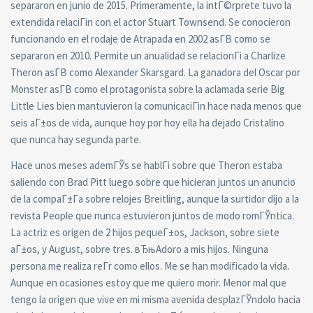
separaron en junio de 2015. Primeramente, la intГ©rprete tuvo la
extendida relaciГіn con el actor Stuart Townsend. Se conocieron
funcionando en el rodaje de Atrapada en 2002 asГ­В­ como se
separaron en 2010. Permite un anualidad se relacionГі a Charlize
Theron asГ­В­ como Alexander Skarsgard. La ganadora del Oscar por
Monster asГ­В­ como el protagonista sobre la aclamada serie Big
Little Lies bien mantuvieron la comunicaciГіn hace nada menos que
seis aГ±os de vida, aunque hoy por hoy ella ha dejado Cristalino
que nunca hay segunda parte.
Hace unos meses ademГЎs se hablГі sobre que Theron estaba
saliendo con Brad Pitt luego sobre que hicieran juntos un anuncio
de la compaГ±Г­a sobre relojes Breitling, aunque la surtidor dijo a la
revista People que nunca estuvieron juntos de modo romГЎntica.
La actriz es origen de 2 hijos pequeГ±os, Jackson, sobre siete
aГ±os, y August, sobre tres. вЂњAdoro a mis hijos. Ninguna
persona me realiza reГ­r como ellos. Me se han modificado la vida.
Aunque en ocasiones estoy que me quiero morir. Menor mal que
tengo la origen que vive en mi misma avenida desplazГЎndolo hacia