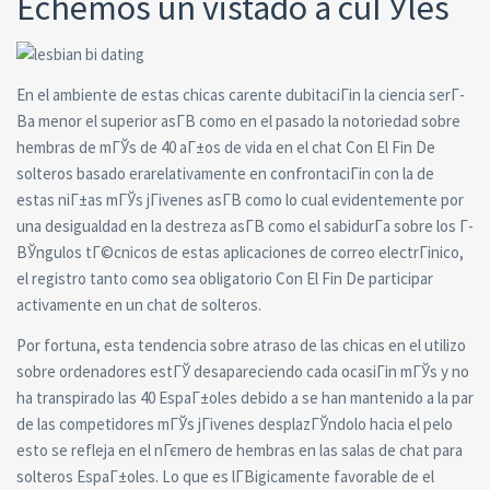
Echemos un vistado a cuГЎles
En el ambiente de estas chicas carente dubitaciГіn la ciencia serГ­
В­a menor el superior asГ­В­ como en el pasado la notoriedad sobre
hembras de mГЎs de 40 aГ±os de vida en el chat Con El Fin De
solteros basado erarelativamente en confrontaciГіn con la de
estas niГ±as mГЎs jГіvenes asГ­В­ como lo cual evidentemente por
una desigualdad en la destreza asГ­В­ como el sabidurГ­a sobre los Г­
ВЎngulos tГ©cnicos de estas aplicaciones de correo electrГіnico,
el registro tanto como sea obligatorio Con El Fin De participar
activamente en un chat de solteros.
Por fortuna, esta tendencia sobre atraso de las chicas en el utilizo
sobre ordenadores estГЎ desapareciendo cada ocasiГіn mГЎs y no
ha transpirado las 40 EspaГ±oles debido a se han mantenido a la par
de las competidores mГЎs jГіvenes desplazГЎndolo hacia el pelo
esto se refleja en el nГєmero de hembras en las salas de chat para
solteros EspaГ±oles. Lo que es lГ­Віgicamente favorable de el