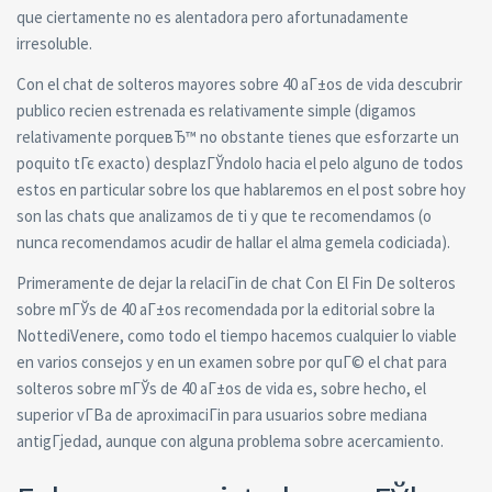
que ciertamente no es alentadora pero afortunadamente
irresoluble.
Con el chat de solteros mayores sobre 40 aГ±os de vida descubrir
publico recien estrenada es relativamente simple (digamos
relativamente porqueвЂ™ no obstante tienes que esforzarte un
poquito tГє exacto) desplazГЎndolo hacia el pelo alguno de todos
estos en particular sobre los que hablaremos en el post sobre hoy
son las chats que analizamos de ti y que te recomendamos (o
nunca recomendamos acudir de hallar el alma gemela codiciada).
Primeramente de dejar la relaciГіn de chat Con El Fin De solteros
sobre mГЎs de 40 aГ±os recomendada por la editorial sobre la
NottediVenere, como todo el tiempo hacemos cualquier lo viable
en varios consejos y en un examen sobre por quГ© el chat para
solteros sobre mГЎs de 40 aГ±os de vida es, sobre hecho, el
superior vГ­В­a de aproximaciГіn para usuarios sobre mediana
antigГјedad, aunque con alguna problema sobre acercamiento.