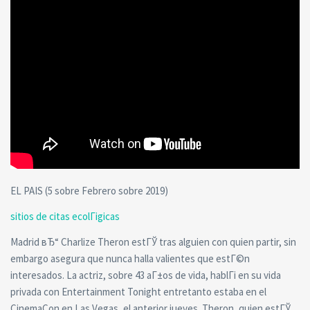
EL PAIS (5 sobre Febrero sobre 2019)
sitios de citas ecolГіgicas
Madrid вЂ“ Charlize Theron estГЎ tras alguien con quien partir, sin
embargo asegura que nunca halla valientes que estГ©n
interesados. La actriz, sobre 43 aГ±os de vida, hablГі en su vida
privada con Entertainment Tonight entretanto estaba en el
CinemaCon en Las Vegas, el anterior jueves. Theron, quien estГЎ