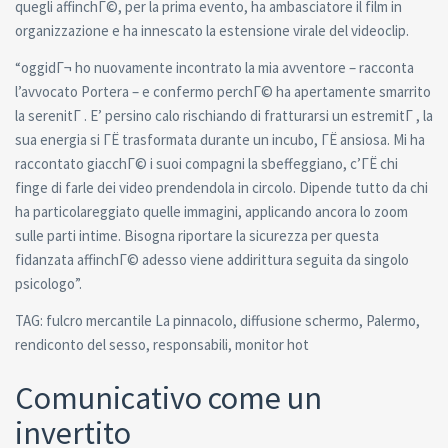
quegli affinchГ©, per la prima evento, ha ambasciatore il film in
organizzazione e ha innescato la estensione virale del videoclip.
“oggidГ¬ ho nuovamente incontrato la mia avventore – racconta
l’avvocato Portera – e confermo perchГ© ha apertamente smarrito
la serenitГ . E’ persino calo rischiando di fratturarsi un estremitГ , la
sua energia si ГЁ trasformata durante un incubo, ГЁ ansiosa. Mi ha
raccontato giacchГ© i suoi compagni la sbeffeggiano, c’ГЁ chi
finge di farle dei video prendendola in circolo. Dipende tutto da chi
ha particolareggiato quelle immagini, applicando ancora lo zoom
sulle parti intime. Bisogna riportare la sicurezza per questa
fidanzata affinchГ© adesso viene addirittura seguita da singolo
psicologo”.
TAG: fulcro mercantile La pinnacolo, diffusione schermo, Palermo,
rendiconto del sesso, responsabili, monitor hot
Comunicativo come un
invertito