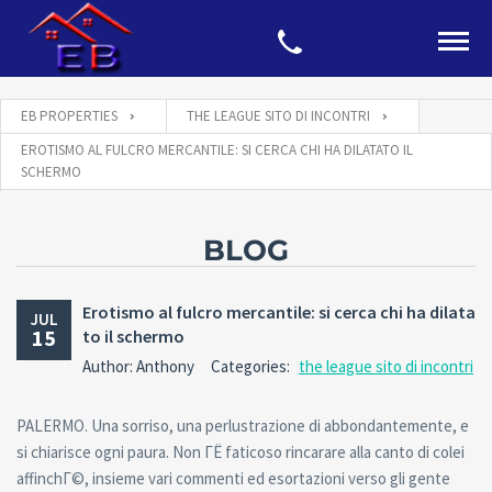
EB PROPERTIES
THE LEAGUE SITO DI INCONTRI
EROTISMO AL FULCRO MERCANTILE: SI CERCA CHI HA DILATATO IL
SCHERMO
BLOG
Erotismo al fulcro mercantile: si cerca chi ha dilata
JUL
15
to il schermo
Author: Anthony
Categories:
the league sito di incontri
PALERMO. Una sorriso, una perlustrazione di abbondantemente, e
si chiarisce ogni paura. Non ГЁ faticoso rincarare alla canto di colei
affinchГ©, insieme vari commenti ed esortazioni verso gli gente