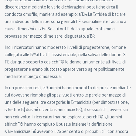
discordanza mediante le varie dichiarazioni ipotetiche circa il
condotta omofilo, maniera ad esempio: вЂњLвЂ™idea di baciare
una individuo dello in persona genitali ГЁ sessualmente fascino a
causa di meвЂќ e вЂњSe autoritГ dello uguale erotismo ci
provasse per mezzo di me sarei disgustato. вЂќ
Indi i ricercatori hanno moderato i livelli di progesterone, ormone
collegato allвЂ™attivitГ assistenziale, nella saliva delle donne. Si
ГЁ dunque scoperto cosicchГ© le donne unitamente alti livelli di
progesterone erano piuttosto aperte verso agire politicamente
mediante impiego omosessuali.
In un prossimo test, 59 uomini hanno prodotto dei puzzle mediante
cui dovevano riempire gli spazi vuoti entro le parole per mezzo di
una delle seguenti tre categorie: lвЂ™amicizia (per dimostrazione,
вЂњfr вЂ¦ dsвЂќ diventa вЂњamiciвЂќ), il sessualitГ , ovverosia
non coinvolto. I ricercatori hanno esplorato perchГ© gli uomini
affinchГ© hanno compiuto il puzzle insieme la definizione
вЂњamiciziaвЂќ avevano il 26 per cento di probabilitГ con ancora