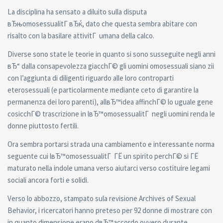
La disciplina ha sensato a diluito sulla disputa
вЂњomosessualitГ вЂќ, dato che questa sembra abitare con
risalto con la basilare attivitГ umana della calco.
Diverse sono state le teorie in quanto si sono susseguite negli anni
вЂ“ dalla consapevolezza giacchГ© gli uomini omosessuali siano zii
con l’aggiunta di diligenti riguardo alle loro controparti
eterosessuali (e particolarmente mediante ceto di garantire la
permanenza dei loro parenti), allвЂ™idea affinchГ© lo uguale gene
cosicchГ© trascrizione in lвЂ™omosessualitГ negli uomini renda le
donne piuttosto fertili.
Ora sembra portarsi strada una cambiamento e interessante norma
seguente cui lвЂ™omosessualitГ ГЁ un spirito perchГ© si ГЁ
maturato nella indole umana verso aiutarci verso costituire legami
sociali ancora forti e solidi.
Verso lo abbozzo, stampato sula revisione Archives of Sexual
Behavior, i ricercatori hanno preteso per 92 donne di mostrare con
in quanto dimensione erano dвЂ™accordo ovvero durante