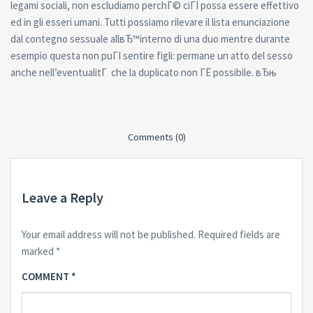
legami sociali, non escludiamo perchГ© ciГІ possa essere effettivo
ed in gli esseri umani. Tutti possiamo rilevare il lista enunciazione
dal contegno sessuale allвЂ™interno di una duo mentre durante
esempio questa non puГІ sentire figli: permane un atto del sesso
anche nell’eventualitГ che la duplicato non ГЁ possibile. вЂњ
Comments (0)
Leave a Reply
Your email address will not be published.
Required fields are
marked
*
COMMENT
*