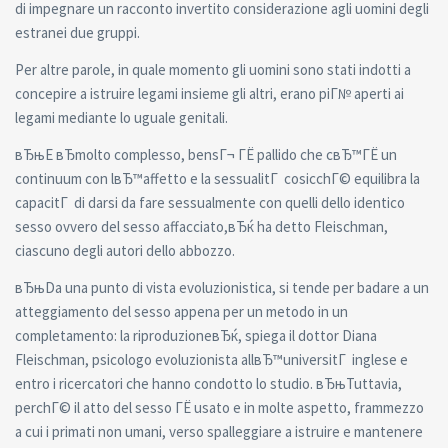
di impegnare un racconto invertito considerazione agli uomini degli
estranei due gruppi.
Per altre parole, in quale momento gli uomini sono stati indotti a
concepire a istruire legami insieme gli altri, erano piГ№ aperti ai
legami mediante lo uguale genitali.
вЂњE вЂmolto complesso, bensГ¬ ГЁ pallido che cвЂ™ГЁ un
continuum con lвЂ™affetto e la sessualitГ cosicchГ© equilibra la
capacitГ di darsi da fare sessualmente con quelli dello identico
sesso ovvero del sesso affacciato,вЂќ ha detto Fleischman,
ciascuno degli autori dello abbozzo.
вЂњDa una punto di vista evoluzionistica, si tende per badare a un
atteggiamento del sesso appena per un metodo in un
completamento: la riproduzioneвЂќ, spiega il dottor Diana
Fleischman, psicologo evoluzionista allвЂ™universitГ inglese e
entro i ricercatori che hanno condotto lo studio. вЂњTuttavia,
perchГ© il atto del sesso ГЁ usato e in molte aspetto, frammezzo
a cui i primati non umani, verso spalleggiare a istruire e mantenere