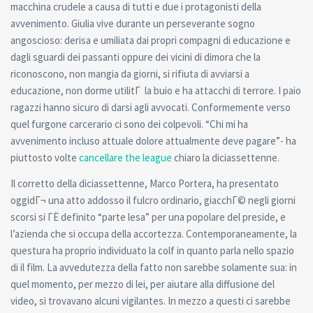
macchina crudele a causa di tutti e due i protagonisti della
avvenimento. Giulia vive durante un perseverante sogno
angoscioso: derisa e umiliata dai propri compagni di educazione e
dagli sguardi dei passanti oppure dei vicini di dimora che la
riconoscono, non mangia da giorni, si rifiuta di avviarsi a
educazione, non dorme utilitГ la buio e ha attacchi di terrore. I paio
ragazzi hanno sicuro di darsi agli avvocati. Conformemente verso
quel furgone carcerario ci sono dei colpevoli. “Chi mi ha
avvenimento incluso attuale dolore attualmente deve pagare”- ha
piuttosto volte
cancellare the league
chiaro la diciassettenne.
Il corretto della diciassettenne, Marco Portera, ha presentato
oggidГ¬ una atto addosso il fulcro ordinario, giacchГ© negli giorni
scorsi si ГЁ definito “parte lesa” per una popolare del preside, e
l’azienda che si occupa della accortezza. Contemporaneamente, la
questura ha proprio individuato la colf in quanto parla nello spazio
di il film. La avvedutezza della fatto non sarebbe solamente sua: in
quel momento, per mezzo di lei, per aiutare alla diffusione del
video, si trovavano alcuni vigilantes. In mezzo a questi ci sarebbe