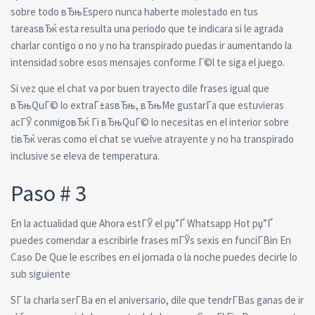
sobre todo вЂњEspero nunca haberte molestado en tus
tareasвЂќ esta resulta una periodo que te indicara si le agrada
charlar contigo o no y no ha transpirado puedas ir aumentando la
intensidad sobre esos mensajes conforme Г©l te siga el juego.
Si vez que el chat va por buen trayecto dile frases igual que
вЂњQuГ© lo extraГ±asвЂњ, вЂњMe gustarГ­a que estuvieras
acГЎ conmigoвЂќ Гі вЂњQuГ© lo necesitas en el interior sobre
tiвЂќ veras como el chat se vuelve atrayente y no ha transpirado
inclusive se eleva de temperatura.
Paso # 3
En la actualidad que Ahora estГЎ el рџ”Ґ Whatsapp Hot рџ”Ґ
puedes comendar a escribirle frases mГЎs sexis en funciГ­Віn En
Caso De Que le escribes en el jornada o la noche puedes decirle lo
sub siguiente
SГ­ la charla serГ­В­a en el aniversario, dile que tendrГ­В­as ganas de ir