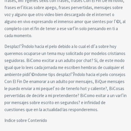
frases, imГЎgenes sexis con frases, frases Con El Fin De mi novio,
frases erГіticas sobre apego, frases pervertidas, mensajes sobre
voz y alguno que otro video bien descargado de el internet o
alguno en vivo expresando el inmenso amor que sientes por Г©l, al
completo con el fin de tener a ese varГіn solo pensando en ti a
cada momento.
DesplazГЎndolo hacia el pelo debido a lo cual el dГ­a sobre hoy
queremos ocuparse un tema muy solicitado por modelos cristianos
seguidoras. ВїComo excitar a un adulto por chat? Si, de este modo
igual que lo lees cada jornada me escriben hembras de cualquier el
ambiente pidiГ©ndome tips desplazГЎndolo hacia el pelo consejos
Con El Fin De enamorar a un adulto por mensajes, ВїQue mensajes
le puedo enviar a mi pequeГ±o de tenerlo hot y caliente?, ВїCosas
pervertidas de decirle a mi pretendiente? ВїComo exitar a un varГіn
por mensajes sobre escrito en segundos? e infinidad de
cuestiones que en la actualidad las responderemos.
Indice sobre Contenido