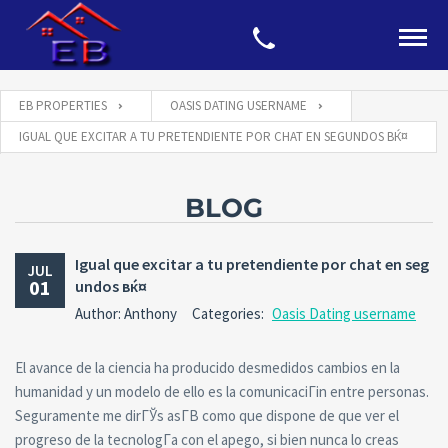
EB PROPERTIES
OASIS DATING USERNAME
IGUAL QUE EXCITAR A TU PRETENDIENTE POR CHAT EN SEGUNDOS ВЌ¤
BLOG
Igual que excitar a tu pretendiente por chat en seg
JUL
01
undos вќ¤
Author: Anthony
Categories:
Oasis Dating username
El avance de la ciencia ha producido desmedidos cambios en la
humanidad y un modelo de ello es la comunicaciГіn entre personas.
Seguramente me dirГЎs asГ­В­ como que dispone de que ver el
progreso de la tecnologГ­a con el apego, si bien nunca lo creas