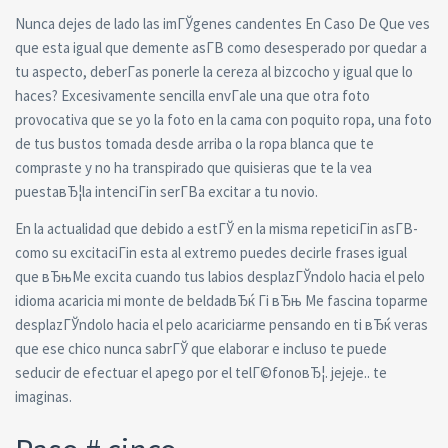
Nunca dejes de lado las imГЎgenes candentes En Caso De Que ves
que esta igual que demente asГ­В­ como desesperado por quedar a
tu aspecto, deberГ­as ponerle la cereza al bizcocho y igual que lo
haces? Excesivamente sencilla envГ­ale una que otra foto
provocativa que se yo la foto en la cama con poquito ropa, una foto
de tus bustos tomada desde arriba o la ropa blanca que te
compraste y no ha transpirado que quisieras que te la vea
puestaвЂ¦la intenciГіn serГ­В­a excitar a tu novio.
En la actualidad que debido a estГЎ en la misma repeticiГіn asГ­В­
como su excitaciГіn esta al extremo puedes decirle frases igual
que вЂњMe excita cuando tus labios desplazГЎndolo hacia el pelo
idioma acaricia mi monte de beldadвЂќ Гі вЂњ Me fascina toparme
desplazГЎndolo hacia el pelo acariciarme pensando en ti вЂќ veras
que ese chico nunca sabrГЎ que elaborar e incluso te puede
seducir de efectuar el apego por el telГ©fonoвЂ¦. jejeje.. te
imaginas.