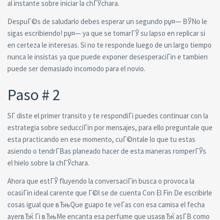
al instante sobre iniciar la chГЎchara.
DespuГ©s de saludarlo debes esperar un segundo рџ¤— ВЎNo le
sigas escribiendo! рџ¤— ya que se tomarГЎ su lapso en replicar si
en certeza le interesas. Si no te responde luego de un largo tiempo
nunca le insistas ya que puede exponer desesperaciГіn e tambien
puede ser demasiado incomodo para el novio.
Paso # 2
SГ­ diste el primer transito y te respondiГі puedes continuar con la
estrategia sobre seducciГіn por mensajes, para ello preguntale que
esta practicando en ese momento, cuГ©ntale lo que tu estas
asiendo o tendrГ­В­as planeado hacer de esta maneras romperГЎs
el hielo sobre la chГЎchara.
Ahora que estГЎ fluyendo la conversaciГіn busca o provoca la
ocasiГіn ideal carente que Г©l se de cuenta Con El Fin De escribirle
cosas igual que вЂњQue guapo te veГ­as con esa camisa el fecha
ayerвЂќ Гі вЂњMe encanta esa perfume que usasвЂќ asГ­В­ como