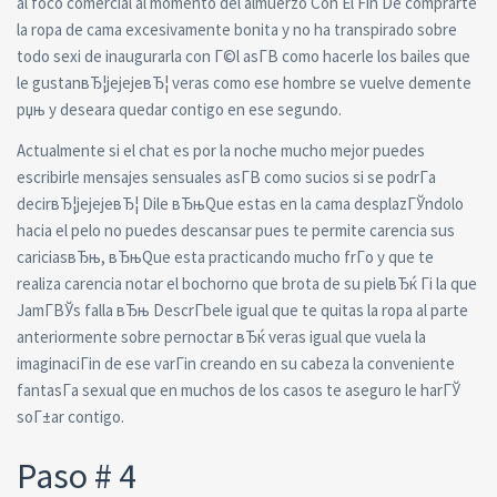
al foco comercial al momento del almuerzo Con El Fin De comprarte
la ropa de cama excesivamente bonita y no ha transpirado sobre
todo sexi de inaugurarla con Г©l asГ­В­ como hacerle los bailes que
le gustanвЂ¦jejejeвЂ¦ veras como ese hombre se vuelve demente
рџњ y deseara quedar contigo en ese segundo.
Actualmente si el chat es por la noche mucho mejor puedes
escribirle mensajes sensuales asГ­В­ como sucios si se podrГ­a
decirвЂ¦jejejeвЂ¦ Dile вЂњQue estas en la cama desplazГЎndolo
hacia el pelo no puedes descansar pues te permite carencia sus
cariciasвЂњ, вЂњQue esta practicando mucho frГ­o y que te
realiza carencia notar el bochorno que brota de su pielвЂќ Гі la que
JamГ­ВЎs falla вЂњ DescrГ­bele igual que te quitas la ropa al parte
anteriormente sobre pernoctar вЂќ veras igual que vuela la
imaginaciГіn de ese varГіn creando en su cabeza la conveniente
fantasГ­a sexual que en muchos de los casos te aseguro le harГЎ
soГ±ar contigo.
Paso # 4