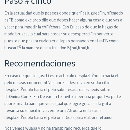
Paso # cinco
En la actualidad que lo posees donde querГ­as juguetГіn, hГєmedo
asГ­В­ como excitado dile que debes hacer alguna cosa o que vas a
yacer para impedir la chГЎchara. Eso En caso de que lo hagas de
modo brusca, lo cual para crecer su desesperaciГіn por verte
puesto que pasara cualquier el lapso pensando en ti asГ­В­ como
buscarГЎ la manera de ir a tu ladoвЂ¦.рџЏѓрџЏѓ.
Recomendaciones
En caso de que te gustГі este artГ­culo desplazГЎndolo hacia el
pelo deseas conocer mГЎs sobre la destreza en seducciГіn
desplazГЎndolo hacia el pelo saber esas frases sexis sobre
fГ©mina Con El Fin De varГіn te invito a leer una pequeГ±a parte
sobre mi vida para que veas igual que logre gracias a la guГ­a
Levanta su emociГіn volverme una Afrodita en la cama
desplazГЎndolo hacia el pelo una Diosa para elaborar el amor.
Nos vemos wuapa y no ha transpirado recuerda que lo