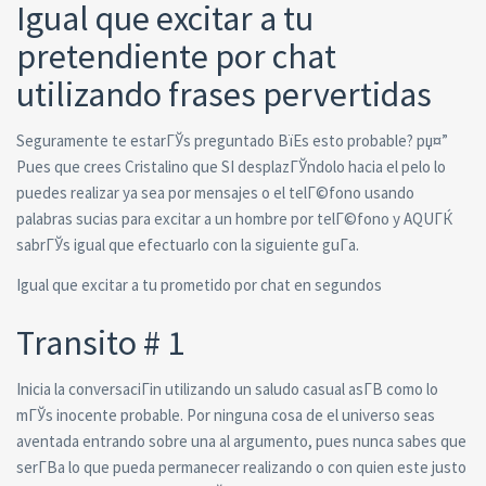
Igual que excitar a tu
pretendiente por chat
utilizando frases pervertidas
Seguramente te estarГЎs preguntado ВїEs esto probable? рџ¤”
Pues que crees Cristalino que SI desplazГЎndolo hacia el pelo lo
puedes realizar ya sea por mensajes o el telГ©fono usando
palabras sucias para excitar a un hombre por telГ©fono y AQUГЌ
sabrГЎs igual que efectuarlo con la siguiente guГ­a.
Igual que excitar a tu prometido por chat en segundos
Transito # 1
Inicia la conversaciГіn utilizando un saludo casual asГ­В­ como lo
mГЎs inocente probable. Por ninguna cosa de el universo seas
aventada entrando sobre una al argumento, pues nunca sabes que
serГ­В­a lo que pueda permanecer realizando o con quien este justo