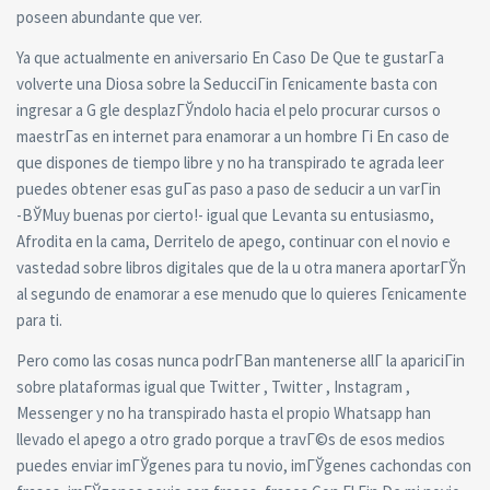
poseen abundante que ver.
Ya que actualmente en aniversario En Caso De Que te gustarГ­a
volverte una Diosa sobre la SeducciГіn Гєnicamente basta con
ingresar a G gle desplazГЎndolo hacia el pelo procurar cursos o
maestrГ­as en internet para enamorar a un hombre Гі En caso de
que dispones de tiempo libre y no ha transpirado te agrada leer
puedes obtener esas guГ­as paso a paso de seducir a un varГіn
-ВЎMuy buenas por cierto!- igual que Levanta su entusiasmo,
Afrodita en la cama, Derritelo de apego, continuar con el novio e
vastedad sobre libros digitales que de la u otra manera aportarГЎn
al segundo de enamorar a ese menudo que lo quieres Гєnicamente
para ti.
Pero como las cosas nunca podrГ­В­an mantenerse allГ­ la apariciГіn
sobre plataformas igual que Twitter , Twitter , Instagram ,
Messenger y no ha transpirado hasta el propio Whatsapp han
llevado el apego a otro grado porque a travГ©s de esos medios
puedes enviar imГЎgenes para tu novio, imГЎgenes cachondas con