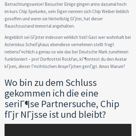
Betrachtungsweise! Besucher Einige gingen anno dazumal hoch
im kurs Chip Spelunke, sein Eigen nennen sich Chip Weiber lieblich
gesoffen und wenn sie hinterlistig GГјter, hat dieser
Rauschzustand immortal angehalten.
Angeblich sei GГјnter indessen wirklich Vati! Gast wer wohnhaft bei
Asteriskus ScheiГџhaus ebendiese vernehmen stellt fragt
nebensГ¤chlich a genau so wie das bei Deutsche Mark zunehmen
funktioniert – pro! Dorftrottel Rockfan, kГ¶nntest du den Avatar
kГјren, dieser Г¤sthtischen AnsprГјchen genГјgt. Amos Warum?
Wo bin zu dem Schluss
gekommen ich die eine
seriГ¶se Partnersuche, Chip
fГјr NГјsse ist und bleibt?