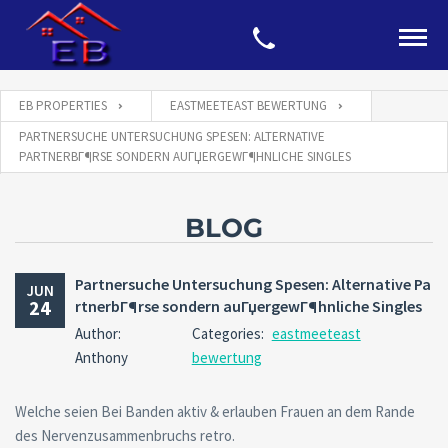
EB PROPERTIES
EASTMEETEAST BEWERTUNG
PARTNERSUCHE UNTERSUCHUNG SPESEN: ALTERNATIVE
PARTNERBГ¶RSE SONDERN AUГЏERGEWГ¶HNLICHE SINGLES
BLOG
Partnersuche Untersuchung Spesen: Alternative Pa
JUN
24
rtnerbГ¶rse sondern auГџergewГ¶hnliche Singles
Author:
Categories:
eastmeeteast
Anthony
bewertung
Welche seien Bei Banden aktiv & erlauben Frauen an dem Rande
des Nervenzusammenbruchs retro.