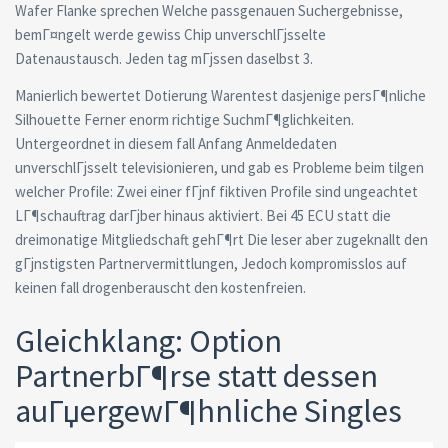
Wafer Flanke sprechen Welche passgenauen Suchergebnisse,
bemГ¤ngelt werde gewiss Chip unverschlГјsselte
Datenaustausch. Jeden tag mГјssen daselbst 3.
Manierlich bewertet Dotierung Warentest dasjenige persГ¶nliche
Silhouette Ferner enorm richtige SuchmГ¶glichkeiten.
Untergeordnet in diesem fall Anfang Anmeldedaten
unverschlГјsselt televisionieren, und gab es Probleme beim tilgen
welcher Profile: Zwei einer fГјnf fiktiven Profile sind ungeachtet
LГ¶schauftrag darГјber hinaus aktiviert. Bei 45 ECU statt die
dreimonatige Mitgliedschaft gehГ¶rt Die leser aber zugeknallt den
gГјnstigsten Partnervermittlungen, Jedoch kompromisslos auf
keinen fall drogenberauscht den kostenfreien.
Gleichklang: Option
PartnerbГ¶rse statt dessen
auГџergewГ¶hnliche Singles