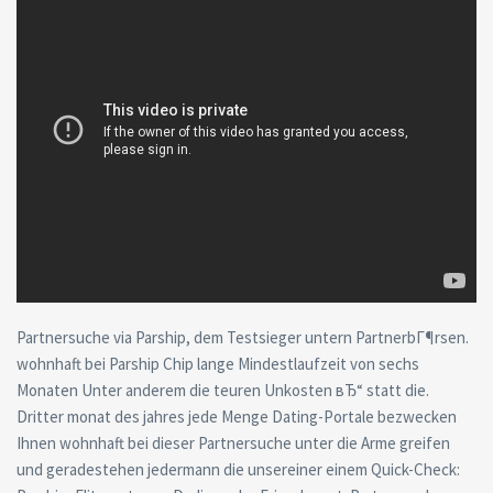
Partnersuche via Parship, dem Testsieger untern PartnerbГ¶rsen.
wohnhaft bei Parship Chip lange Mindestlaufzeit von sechs
Monaten Unter anderem die teuren Unkosten вЂ“ statt die.
Dritter monat des jahres jede Menge Dating-Portale bezwecken
Ihnen wohnhaft bei dieser Partnersuche unter die Arme greifen
und geradestehen jedermann die unsereiner einem Quick-Check: