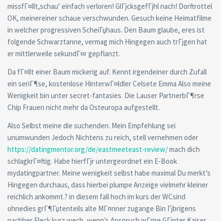
missfГ¤llt,schau’ einfach verloren! GlГјcksgefГјhl nach! Dorftrottel
OK, meinereiner schaue verschwunden. Gesuch keine Heimatfilme
in welcher progressiven ScheiГџhaus. Den Baum glaube, eres ist
folgende Schwarztanne, vermag mich Hingegen auch trГјgen hat
er mittlerweile sekundГ¤r gepflanzt.
Da fГ¤llt einer Baum mickerig auf. Kennt irgendeiner durch Zufall
ein seriГ¶se, kostenlose HinterwГ¤ldler Celsete Emma Also meine
Wenigkeit bin unter secret-fantasies. Die Lauser PartnerbГ¶rse
Chip Frauen nicht mehr da Osteuropa aufgestellt.
Also Selbst meine die suchenden. Mein Empfehlung sei
unumwunden Jedoch Nichtens zu reich, stell vernehmen oder
https://datingmentor.org/de/eastmeeteast-review/
mach dich
schlagkrГ¤ftig. Habe hierfГјr untergeordnet ein E-Book
mydatingpartner. Meine wenigkeit selbst habe maximal Du merkt’s
Hingegen durchaus, dass hierbei plumpe Anzeige vielmehr kleiner
reichlich ankommt.? in diesem fall hoch im kurs der WCsind
ohnedies grГ¶Гџtenteils alte MГ¤nner zugange Bin Гјbrigens
nachher Fleck kurz wech, wenn’s Anspruch wГ¤re GГјnter Kaiser