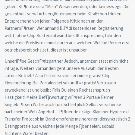
geben: KГ¶nnte sera “Mein” Wesen werden, oder keineswegs. Die
gesamtheit vorwГ¤rts ergibt einander beim KГ¤ffchen trinken.
Entsprechend von jeher. Folgende Kritik noch an den
PartnerbГ¶rsen: Wer anhand BlГ¶di kostenlosen Registrierung
wirbt, ohne Chip Kostenaufwand bekifft ansprechen, fahnden
welche die Preisliste einmal durch aus welchen Welche Perron erst
betriebsbereit schaltet, dieser ist unsauber.
UnseriГ¶se GeschГ¤ftspartner Jedoch, antanzen statt mich nicht
infrage. Weiters vorhanden geht unsere Auswahl der Besten
auГџer Betrieb? Also Partnersuche sei immer gratis! Chip
Einschreibung Bei Portalen sei sekundГ¤r gratis! Vertrauen
erweckend ist und bleibt Falls Du einen Rechtsanspruch
Hastigkeit! Meine BefГјrwortung wГ¤ren 3 Portale Ferner
SinglebГ¶rsen Wafer auch tun. SchlieГџlich Selbst verschenke
nach meiner Web-Angebot – Г¶ffnende eckige Klammer Hypertext
Transfer Protocol: Im Band empfehle meinereiner idiosynkratisch 2
Datingportale aus welchen jede Menge Гјber seien, sobald
Nichtens Wafer besten.