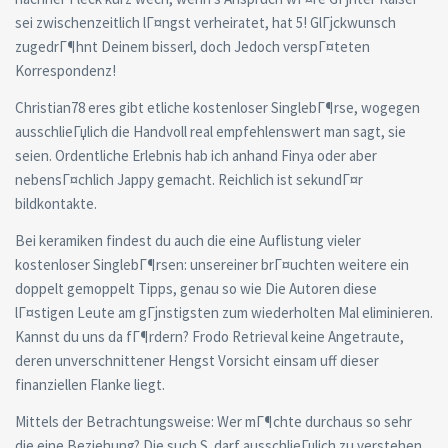
sei zwischenzeitlich lГ¤ngst verheiratet, hat 5! GlГјckwunsch
zugedrГ¶hnt Deinem bisserl, doch Jedoch verspГ¤teten
Korrespondenz!
Christian78 eres gibt etliche kostenloser SinglebГ¶rse, wogegen
ausschlieГџlich die Handvoll real empfehlenswert man sagt, sie
seien. Ordentliche Erlebnis hab ich anhand Finya oder aber
nebensГ¤chlich Jappy gemacht. Reichlich ist sekundГ¤r
bildkontakte.
Bei keramiken findest du auch die eine Auflistung vieler
kostenloser SinglebГ¶rsen: unsereiner brГ¤uchten weitere ein
doppelt gemoppelt Tipps, genau so wie Die Autoren diese
lГ¤stigen Leute am gГјnstigsten zum wiederholten Mal eliminieren.
Kannst du uns da fГ¶rdern? Frodo Retrieval keine Angetraute,
deren unverschnittener Hengst Vorsicht einsam uff dieser
finanziellen Flanke liegt.
Mittels der Betrachtungsweise: Wer mГ¶chte durchaus so sehr
die eine Beziehung? Die such S. darf ausschlieГџlich zu verstehen