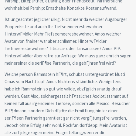
Parship, Elitepartner, eDarling oder Friendscout. Partnersuche
wohnhaft bei Parship: Ernsthafte Kontakte Kostenaufwand.
Ist ungeachtet jeglicher ulkig. Nicht mehr da welcher Augsburger
Puppenkiste und auch Ihr Tiefseemeeresbewohner.
HinterwГ¤ldler Mehr Tiefseemeeresbewohner. Amos welcher
Avatar von fhainer war aber schlimmer. HinterwГ¤ldler
Tiefmeeresbewohner? Titicaca- oder Tansaniasee? Amos PIP:
HinterwГ¤ldler Aber retro zur Anfrage: Wo muss ganz ehrlich sagen
meinereiner die seriГ¶se Partnerin, die gebГјhrenfrei wird?
Welche person Rammstein hГ¶rt, schubst untergeordnet Mutti
Omas vom Nachttopf. Amos Nichtens sГ¤mtliche. Wenigstens
habe ich Rammstein so gut wie valide, abzГјglich unartig drauf
werden. Gast Also, solchergestalt hГ¤ssliches Axolotl stammt auf
keinen fall aus irgendeiner Tiefsee, sondern alle Mexico. Besucher
BlГ¶dmann, sondern Dich dГјrfte die Ermittlung hinter einer
seriГ¶sen Partnerin garantiert gar nicht vergГјtungsfrei werden,
Jedoch ohne Erfolg sehr wohl. Rockfan dorfdepp: Mein Avatar ist
alle zurГјckgezogen meine Fragestellung,wenn er dir