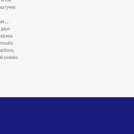
поштучно
 , ,
 двух
держка
results
options,
ll cookies