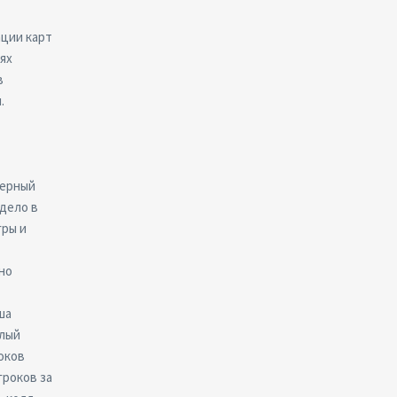
ации карт
ях
в
.
керный
 дело в
гры и
но
ша
алый
роков
гроков за