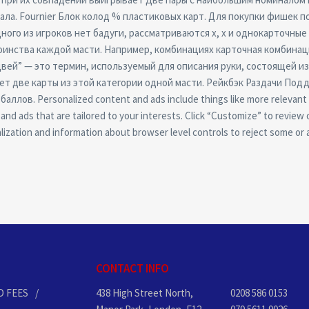
ала. Fournier Блок колод % пластиковых карт. Для покупки фишек 
одного из игроков нет бадуги, рассматриваются х, х и однокарточные
инства каждой масти. Например, комбинациях карточная комбинация
одвей” — это термин, используемый для описания руки, состоящей из
ет две карты из этой категории одной масти. Рейкбэк Раздачи Под
лов. Personalized content and ads include things like more relevant 
ads that are tailored to your interests. Click “Customize” to review 
alization and information about browser level controls to reject some or a
CONTACT INFO
D FEES
438 High Street North,
0208 586 0153