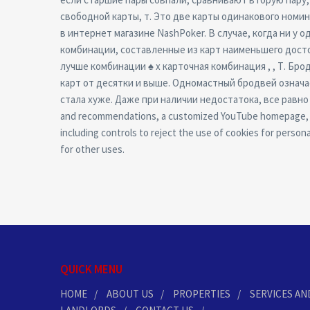
свободной карты, т. Это две карты одинакового номин
в интернет магазине NashPoker. В случае, когда ни у 
комбинации, составленные из карт наименьшего досто
лучше комбинации ♠ х карточная комбинация , , Т. Бр
карт от десятки и выше. Одномастный бродвей означа
стала хуже. Даже при наличии недостатока, все равно бал
and recommendations, a customized YouTube homepage, and 
including controls to reject the use of cookies for person
for other uses.
QUICK MENU
HOME
ABOUT US
PROPERTIES
SERVICES AN