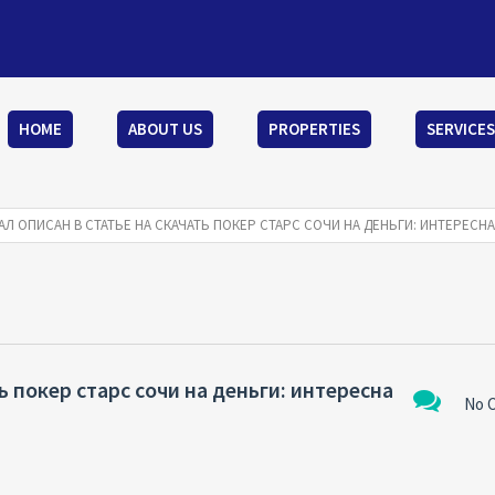
HOME
ABOUT US
PROPERTIES
SERVICES
АЛ ОПИСАН В СТАТЬЕ НА СКАЧАТЬ ПОКЕР СТАРС СОЧИ НА ДЕНЬГИ: ИНТЕРЕС
ь покер старс сочи на деньги: интересна
No 