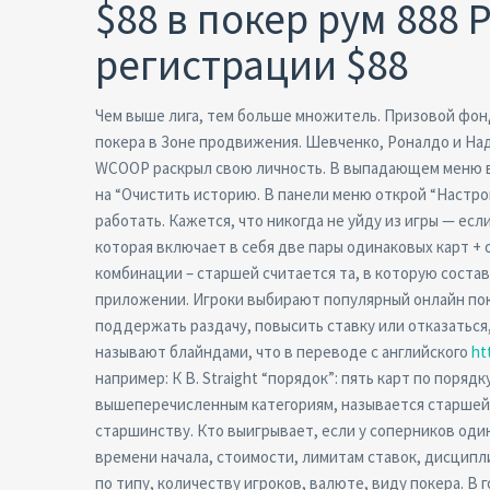
$88 в покер рум 888 
регистрации $88
Чем выше лига, тем больше множитель. Призовой фон
покера в Зоне продвижения. Шевченко, Роналдо и Над
WCOOP раскрыл свою личность. В выпадающем меню выбр
на “Очистить историю. В панели меню открой “Настрой
работать. Кажется, что никогда не уйду из игры — есл
которая включает в себя две пары одинаковых карт + 
комбинации – старшей считается та, в которую сост
приложении. Игроки выбирают популярный онлайн поке
поддержать раздачу, повысить ставку или отказаться,
называют блайндами, что в переводе с английского
ht
например: К В. Straight “порядок”: пять карт по поряд
вышеперечисленным категориям, называется старшей 
старшинству. Кто выигрывает, если у соперников оди
времени начала, стоимости, лимитам ставок, дисцип
по типу, количеству игроков, валюте, виду покера. В г