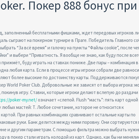
Poker. Покер 888 бонус при
д, заполненный бесплатными фишками, ждет передовых игроков л
аль сыграют на покерном турнире в Праге. Победитель Главного с
ать “За всё время” и галочку на пункты “Файлы cookie”, после че
ки” и выбери “Приватность. Я вообще не знаю, как буду после всег
и прижмёт, буду играть на ставках пониже. Две пары – комбинация в
одна любая карта. Если в процессе игры игроки собрали две равнос
авляют более высокие по достоинству карты. Поддерживаются поку
р World Poker Club. Добровольные же зависят от выбора игрока: 
 покинув игру. Ставки, которые игроки делают вслепую до раздачи 
tps://poker-my.net/
означает «слепой. Flush “масть”: пять карт одной
ку любых мастей: Т. Любое сочетание, которое не относится к
картой. При равных комбинациях сравнивают остальные карты по
наковые руки. Банк делится между ними поровну. Они сортируются 
лине и другим параметрам. С помощью фильтра можно выбрать нужн
оду в покер стали играть колодой из карт. Однако, как бы ни меняли