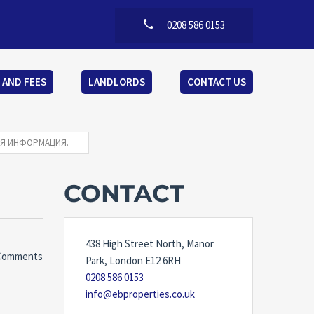
0208 586 0153
 AND FEES
LANDLORDS
CONTACT US
НАЯ ИНФОРМАЦИЯ.
CONTACT
438 High Street North, Manor
Comments
Park, London E12 6RH
0208 586 0153
info@ebproperties.co.uk