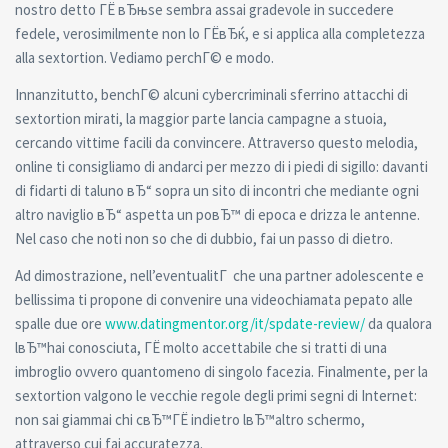
nostro detto ГЁ вЂњse sembra assai gradevole in succedere
fedele, verosimilmente non lo ГЁвЂќ, e si applica alla completezza
alla sextortion. Vediamo perchГ© e modo.
Innanzitutto, benchГ© alcuni cybercriminali sferrino attacchi di
sextortion mirati, la maggior parte lancia campagne a stuoia,
cercando vittime facili da convincere. Attraverso questo melodia,
online ti consigliamo di andarci per mezzo di i piedi di sigillo: davanti
di fidarti di taluno вЂ“ sopra un sito di incontri che mediante ogni
altro naviglio вЂ“ aspetta un poвЂ™ di epoca e drizza le antenne.
Nel caso che noti non so che di dubbio, fai un passo di dietro.
Ad dimostrazione, nell’eventualitГ che una partner adolescente e
bellissima ti propone di convenire una videochiamata pepato alle
spalle due ore
www.datingmentor.org/it/spdate-review/
da qualora
lвЂ™hai conosciuta, ГЁ molto accettabile che si tratti di una
imbroglio ovvero quantomeno di singolo facezia. Finalmente, per la
sextortion valgono le vecchie regole degli primi segni di Internet:
non sai giammai chi cвЂ™ГЁ indietro lвЂ™altro schermo,
attraverso cui fai accuratezza.