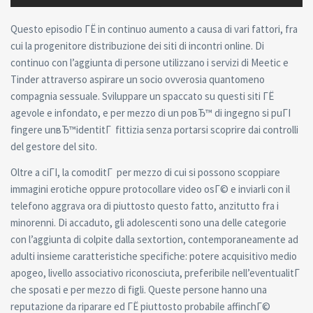
Questo episodio ГЁ in continuo aumento a causa di vari fattori, fra
cui la progenitore distribuzione dei siti di incontri online. Di
continuo con l’aggiunta di persone utilizzano i servizi di Meetic e
Tinder attraverso aspirare un socio ovverosia quantomeno
compagnia sessuale. Sviluppare un spaccato su questi siti ГЁ
agevole e infondato, e per mezzo di un poвЂ™ di ingegno si puГІ
fingere unвЂ™identitГ fittizia senza portarsi scoprire dai controlli
del gestore del sito.
Oltre a ciГІ, la comoditГ per mezzo di cui si possono scoppiare
immagini erotiche oppure protocollare video osГ© e inviarli con il
telefono aggrava ora di piuttosto questo fatto, anzitutto fra i
minorenni. Di accaduto, gli adolescenti sono una delle categorie
con l’aggiunta di colpite dalla sextortion, contemporaneamente ad
adulti insieme caratteristiche specifiche: potere acquisitivo medio
apogeo, livello associativo riconosciuta, preferibile nell’eventualitГ
che sposati e per mezzo di figli. Queste persone hanno una
reputazione da riparare ed ГЁ piuttosto probabile affinchГ©