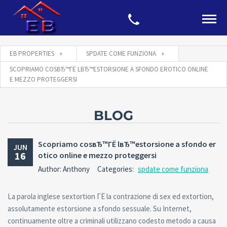
EB PROPERTIES
SPDATE COME FUNZIONA
SCOPRIAMO COSВЂ™ГЁ LВЂ™ESTORSIONE A SFONDO EROTICO ONLINE
E MEZZO PROTEGGERSI
BLOG
Scopriamo cosвЂ™ГЁ lвЂ™estorsione a sfondo er
JUN
16
otico online e mezzo proteggersi
Author: Anthony
Categories:
spdate come funziona
La parola inglese sextortion ГЁ la contrazione di sex ed extortion,
assolutamente estorsione a sfondo sessuale. Su Internet,
continuamente oltre a criminali utilizzano codesto metodo a causa