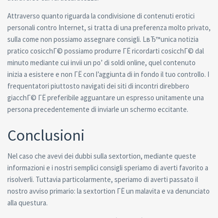
Attraverso quanto riguarda la condivisione di contenuti erotici
personali contro Internet, si tratta di una preferenza molto privato,
sulla come non possiamo assegnare consigli. LвЂ™unica notizia
pratico cosicchГ© possiamo produrre ГЁ ricordarti cosicchГ© dal
minuto mediante cui invii un po’ di soldi online, quel contenuto
inizia a esistere e non ГЁ con l’aggiunta di in fondo il tuo controllo. I
frequentatori piuttosto navigati dei siti di incontri direbbero
giacchГ© ГЁ preferibile agguantare un espresso unitamente una
persona precedentemente di inviarle un schermo eccitante.
Conclusioni
Nel caso che avevi dei dubbi sulla sextortion, mediante queste
informazioni e i nostri semplici consigli speriamo di averti favorito a
risolverli. Tuttavia particolarmente, speriamo di averti passato il
nostro avviso primario: la sextortion ГЁ un malavita e va denunciato
alla questura.