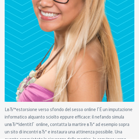
LвЂ™estorsione verso sfondo del sesso online ГЁ un imputazione
informatico alquanto sciolto eppure efficace: il nefando simula
unвЂ™identitГ online, contatta la martire вЂ“ ad esempio sopra
un sito di incontri вЂ“ e instaura una attinenza possibile.
Una