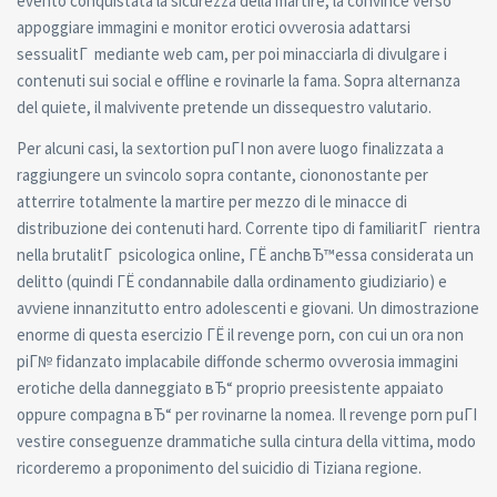
evento conquistata la sicurezza della martire, la convince verso
appoggiare immagini e monitor erotici ovverosia adattarsi
sessualitГ mediante web cam, per poi minacciarla di divulgare i
contenuti sui social e offline e rovinarle la fama. Sopra alternanza
del quiete, il malvivente pretende un dissequestro valutario.
Per alcuni casi, la sextortion puГІ non avere luogo finalizzata a
raggiungere un svincolo sopra contante, ciononostante per
atterrire totalmente la martire per mezzo di le minacce di
distribuzione dei contenuti hard. Corrente tipo di familiaritГ rientra
nella brutalitГ psicologica online, ГЁ anchвЂ™essa considerata un
delitto (quindi ГЁ condannabile dalla ordinamento giudiziario) e
avviene innanzitutto entro adolescenti e giovani. Un dimostrazione
enorme di questa esercizio ГЁ il revenge porn, con cui un ora non
piГ№ fidanzato implacabile diffonde schermo ovverosia immagini
erotiche della danneggiato вЂ“ proprio preesistente appaiato
oppure compagna вЂ“ per rovinarne la nomea. Il revenge porn puГІ
vestire conseguenze drammatiche sulla cintura della vittima, modo
ricorderemo a proponimento del suicidio di Tiziana regione.