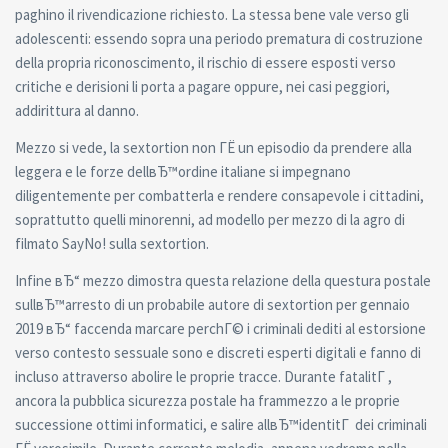
paghino il rivendicazione richiesto. La stessa bene vale verso gli
adolescenti: essendo sopra una periodo prematura di costruzione
della propria riconoscimento, il rischio di essere esposti verso
critiche e derisioni li porta a pagare oppure, nei casi peggiori,
addirittura al danno.
Mezzo si vede, la sextortion non ГЁ un episodio da prendere alla
leggera e le forze dellвЂ™ordine italiane si impegnano
diligentemente per combatterla e rendere consapevole i cittadini,
soprattutto quelli minorenni, ad modello per mezzo di la agro di
filmato SayNo! sulla sextortion.
Infine вЂ“ mezzo dimostra questa relazione della questura postale
sullвЂ™arresto di un probabile autore di sextortion per gennaio
2019 вЂ“ faccenda marcare perchГ© i criminali dediti al estorsione
verso contesto sessuale sono e discreti esperti digitali e fanno di
incluso attraverso abolire le proprie tracce. Durante fatalitГ ,
ancora la pubblica sicurezza postale ha frammezzo a le proprie
successione ottimi informatici, e salire allвЂ™identitГ dei criminali