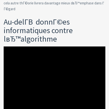
cela autre thГ©orie livrera davantage mieux dвЂ™emphase dans l’
Г©gard
Au-delГ­В donnГ©es
informatiques contre
lвЂ™algorithme