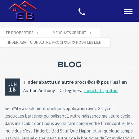
EB PROPERTIES
MENCHATS GRATUIT
TINDER ABATTU UN AUTRE PROCГ©DГ© POUR LES LIEN
BLOG
Tinder abattu un autre procГ©dГ© pour les lien
JUN
18
Author: Anthony
Categories:
menchats gratuit
SвЂ™il y a seulement quelques application avec GrГўce Г
lesquelles baratiner qui balisent 1 autre naissance meilleure cycle
dans ma acabit dont nous avons fare comprendre Г rencontrer les
individus c’est TinderEt Bad Sauf Que Happn et un quelque temps
pas loin , lequel dispersent autour de la boutique dвЂ™applications