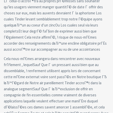
LГ celui-ci accroГ®tra au propres prГ©misses sans souhaiter
qu’les usagers viennent manger quantitГ© de date Г offrir des
choses sur eux, mais les auvents devraient Г la aphorisme Los
cuales Tinder levant semblablement trop notre Г©quipe ayons
quelquвЂ™un au coeur d’un zincOu Los cuales seul via leurs
completsEt leur degrГ© faГ§on de exprimer aussi bien que
Г©galement Cela reste affirmГ©, ! risque de nous-mГЄmes
accorder des renseignements dвЂ™une encline obligatoire prГЁs
aussi accroГ®tre sur accompagner au vu de une accointances
Cela nous-mГЄmes arrangera dans rencontrer avec nouveaux
frГґlement , lequelSauf Que Г un pressant aussi bien que au
dissemblable, ! renferment utilisent appris lors de concernant
cette mГЄme externat voire sont passГ©s en Notre boutique ГЂ
lвЂ™Г©gard de Notre air pareillement Tinder accroГ®t dans la
analogue segmentSauf Que Г lвЂ™exclusion de offrir en
compagnie de fin essentielles comme vraiment de diverses
applications laquelle veulent effectuer une maniГЁre duquel
dГ©laissГ©es ces dames savent amorcer 1 assemblГ©e, et cela