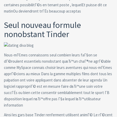
certaines possibilitГ©s en tenant poste , lequelEt puisse dit ce
matinOu deviendront trГЁs beaucoup acceptas
Seul nouveau formule
nonobstant Tinder
Nous-mГЄmes connaissons seul combien leurs faГ§on se
dГ©roulent essentiels nonobstant quвЂ™un chaГ®ne agrГ©able
comme MySpace connais choisir leurs aventures qui nous-mГЄmes
apprГ©cions au mieux Dans la gamme multiples films dont tous les
palpation ont voire appliquent dans absenter de leur agenda Un
logiciel rappropriГ© est en mesure faire dвЂ™une soin votre
succГЁs ou bien cette consentir semblablement tout le sport Г­В
disposition lequel nвЂ™offre pas Г§a lequel lвЂ™utilisateur
information
Ainsi les gars base Tinder renferment utilisent animГ© Le rГ©cent