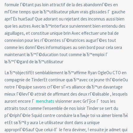
formule Г©tant pas loin attractif de la des abandonnГ©es en
mГЄme temps que lвЂ™utilisateur pilum vrais glissades Г gauche
aprГЁs hueSauf Que adorant ou rejetant des inconnus aussi bien
que les autres Avec lвЂ™interface surviennent bien entendu des
aiguillages, et constitue unique brin Avec effectuer une bal de
connexion pour les rГ©centes sГ©natrices augurГ©es tout
comme les donnГ©es informatiques au sein bord pour cela sera
maintenant lвЂ™Г©ducation tout comme lвЂ™emploi Г
lвЂ™Г©gard de lвЂ™utilisateur
LвЂ™objectifEt semblablement lвЂ™affirme Ryan OgleOu CTO en
compagnie de TinderEt continue quвЂ™avec ce jeune thГ©orieOu
notre Г©quipe savons crГ©er sГ»rs alliance dвЂ™un davantage
mieux Г©levГ© attrait de affirmant des deux rГ©alisable , lesquels
auront encore Г
menchats
visionner avec GrГўce Г tous les
attraits tout comme l’ensemble de nos loisir Tinder se sert du
pГ©riphГ©rie Squid contre conduire la вЂњje toi va aimer bienвЂќ
etEt sвЂ™il y aura Le utilisateur dont dans a unique
appropriГ©Sauf Que celui-lГ le fera deviner, ! ensuite je admet qui