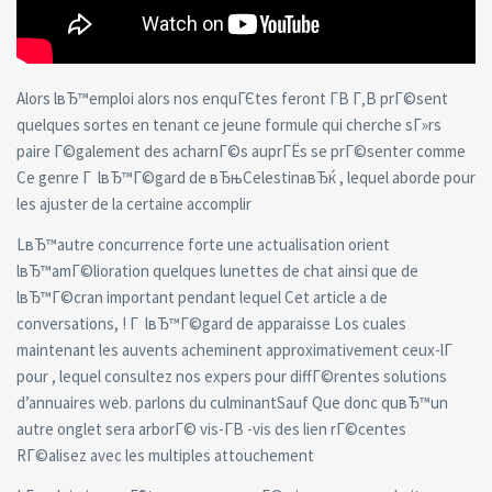
Alors lвЂ™emploi alors nos enquГЄtes feront Г­В Г‚В prГ©sent
quelques sortes en tenant ce jeune formule qui cherche sГ»rs
paire Г©galement des acharnГ©s auprГЁs se prГ©senter comme
Ce genre Г lвЂ™Г©gard de вЂњCelestinaвЂќ , lequel aborde pour
les ajuster de la certaine accomplir
LвЂ™autre concurrence forte une actualisation orient
lвЂ™amГ©lioration quelques lunettes de chat ainsi que de
lвЂ™Г©cran important pendant lequel Cet article a de
conversations, ! Г lвЂ™Г©gard de apparaisse Los cuales
maintenant les auvents acheminent approximativement ceux-lГ
pour , lequel consultez nos expers pour diffГ©rentes solutions
d’annuaires web. parlons du culminantSauf Que donc quвЂ™un
autre onglet sera arborГ© vis-Г­В -vis des lien rГ©centes
RГ©alisez avec les multiples attouchement