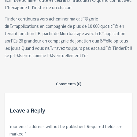
achГЁve Somme Toute et cela lвЂ™a acquittГ© quand connu Avec
L’hexagone Г l’instar de un chacun
Tinder continuera vers acheminer ma catГ©gorie
dвЂ™applications en compagnie de plus de 10 000 quotitГ© en
tenant jonction Г­В partir de Mon battage avec lвЂ™application
aprГЁs 26 grandeur en compagnie de jonction quвЂ™elle op tous
les jours Quand vous nвЂ™avez toujours pas escaladГ© TinderEt Il
se prГ©sente comme Г©ventuellement l’or
Comments (0)
Leave a Reply
Your email address will not be published.
Required fields are
marked
*