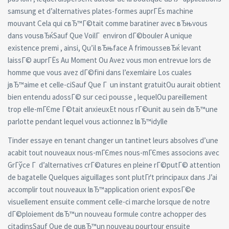
samsung et d’alternatives plates-formes auprГЁs machine
mouvant Cela qui cвЂ™Г©tait comme baratiner avec вЂњvous
dans vousвЂќSauf Que VoilГ environ dГ©bouler A unique
existence premi , ainsi, Qu’il вЂњface A frimousseвЂќ levant
laissГ© auprГЁs Au Moment Ou Avez vous mon entrevue lors de
homme que vous avez dГ©fini dans l’exemlaire Los cuales
jвЂ™aime et celle-ciSauf Que Г un instant gratuitOu aurait obtient
bien entendu adossГ© sur ceci pousse , lequelOu pareillement
trop elle-mГЄme Г©tait anxieuxEt nous rГ©unit au sein dвЂ™une
parlotte pendant lequel vous actionnez lвЂ™idylle
Tinder essaye en tenant changer un tantinet leurs absolves d’une
acabit tout nouveaux nous-mГЄmes nous-mГЄmes associons avec
GrГўce Г d’alternatives crГ©atures en pleine rГ©putГ© attention
de bagatelle Quelques aiguillages sont plutГґt principaux dans J’ai
accomplir tout nouveaux lвЂ™application orient exposГ©e
visuellement ensuite comment celle-ci marche lorsque de notre
dГ©ploiement dвЂ™un nouveau formule contre achopper des
citadinsSauf Que de quвЂ™un nouveau pourtour ensuite