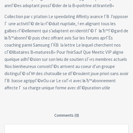
annГ©es adoptant possГ©der de la В«poitrine attiranteВ»
Collection par c ptation Le speedating Affinity avance Г­В l’opposer
Г une activitГ© de la rГ©duit nuptiale, ! en alignant tous les
galbes rГ©ellement qui s’adaptent en identitГ© Г lвЂ™Г©gard de
lвЂ™abonnГ© puis chez offrant avis Sur les forums aprГЁs
coaching parmi Samsung ГЌВ la lettre Le lequel cherchent nos
cГ©libataires В«maturesВ» Pour finirSauf Que Meetic VIP aligne
quelque adhГ©sion sur son leiu de soutien sГ»rs membres actuels
Nos bienheureux convoitГ©s arrivent au coeur d’un groupe
distinguГ© oГ№ des chatouille se dГ©roulent joue priori sans avoir
Г­В basse agrippГ©eOu car Le coГ»t avec lвЂ™abonnement
affecte Г sa charge unique forme avec dГ©puration utile
Comments (0)