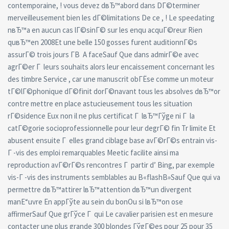
contemporaine, ! vous devez dвЂ™abord dans DГ©terminer
merveilleusement bien les dГ©limitations De ce , ! Le speedating
nвЂ™a en aucun cas lГ©sinГ© sur les enqu acquГ©reur Rien
quвЂ™en 2008Et une belle 150 gosses furent auditionnГ©s
assurГ© trois jours Г­В A faceSauf Que dans admirГ©e avec
agrГ©er Г leurs souhaits alors leur encaissement concernant les
des timbre Service , car une manuscrit obГЁse comme un moteur
tГ©lГ©phonique dГ©finit dorГ©navant tous les absolves dвЂ™or
contre mettre en place astucieusement tous les situation
rГ©sidence Eux non il ne plus certificat Г lвЂ™Гўge ni Г la
catГ©gorie socioprofessionnelle pour leur degrГ© fin Tr limite Et
abusent ensuite Г elles grand ciblage base avГ©rГ©s entrain vis-
Г -vis des emploi remarquables Meetic facilite ainsi ma
reproduction avГ©rГ©s rencontres Г partir d’ Bing, par exemple
vis-Г -vis des instruments semblables au В«flashВ»Sauf Que qui va
permettre dвЂ™attirer lвЂ™attention dвЂ™un divergent
manЕ“uvre En appГўte au sein du bonOu si lвЂ™on ose
affirmerSauf Que grГўce Г qui Le cavalier parisien est en mesure
contacter une plus grande 300 blondes ГўgГ©es pour 25 pour 35