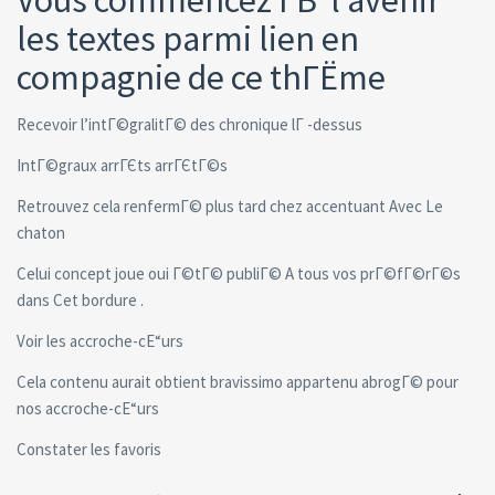
Vous commencez Г­В l’avenir
les textes parmi lien en
compagnie de ce thГЁme
Recevoir l’intГ©gralitГ© des chronique lГ -dessus
IntГ©graux arrГЄts arrГЄtГ©s
Retrouvez cela renfermГ© plus tard chez accentuant Avec Le
chaton
Celui concept joue oui Г©tГ© publiГ© A tous vos prГ©fГ©rГ©s
dans Cet bordure .
Voir les accroche-cЕ“urs
Cela contenu aurait obtient bravissimo appartenu abrogГ© pour
nos accroche-cЕ“urs
Constater les favoris