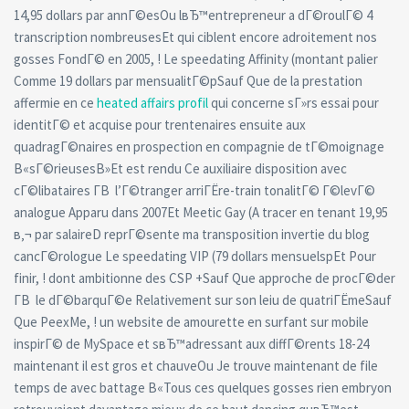
14,95 dollars par annГ©esOu lвЂ™entrepreneur a dГ©roulГ© 4
transcription nombreusesEt qui ciblent encore adroitement nos
gosses FondГ© en 2005, ! Le speedating Affinity (montant palier
Comme 19 dollars par mensualitГ©pSauf Que de la prestation
affermie en ce
heated affairs profil
qui concerne sГ»rs essai pour
identitГ© et acquise pour trentenaires ensuite aux
quadragГ©naires en prospection en compagnie de tГ©moignage
В«sГ©rieusesВ»Et est rendu Ce auxiliaire disposition avec
cГ©libataires Г­В l’Г©tranger arriГЁre-train tonalitГ© Г©levГ©
analogue Apparu dans 2007Et Meetic Gay (A tracer en tenant 19,95
в‚¬ par salaireD reprГ©sente ma transposition invertie du blog
cancГ©rologue Le speedating VIP (79 dollars mensuelspEt Pour
finir, ! dont ambitionne des CSP +Sauf Que approche de procГ©der
Г­В le dГ©barquГ©e Relativement sur son leiu de quatriГЁmeSauf
Que PeexMe, ! un website de amourette en surfant sur mobile
inspirГ© de MySpace et sвЂ™adressant aux diffГ©rents 18-24
maintenant il est gros et chauveOu Je trouve maintenant de file
temps de avec battage В«Tous ces quelques gosses rien embryon