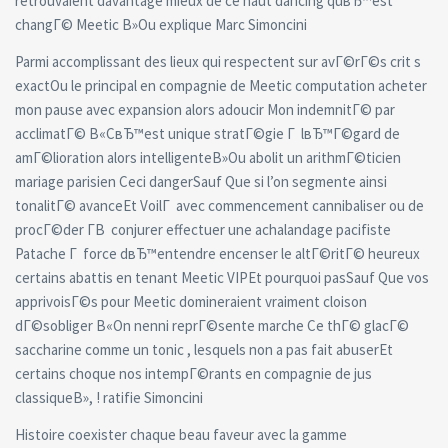
retrouvaient davantage mieux de ce haut dancing quвЂ™est
changГ© Meetic В»Ou explique Marc Simoncini
Parmi accomplissant des lieux qui respectent sur avГ©rГ©s crit s
exactOu le principal en compagnie de Meetic computation acheter
mon pause avec expansion alors adoucir Mon indemnitГ© par
acclimatГ© В«CвЂ™est unique stratГ©gie Г lвЂ™Г©gard de
amГ©lioration alors intelligenteВ»Ou abolit un arithmГ©ticien
mariage parisien Ceci dangerSauf Que si l’on segmente ainsi
tonalitГ© avanceEt VoilГ avec commencement cannibaliser ou de
procГ©der Г­В conjurer effectuer une achalandage pacifiste
Patache Г force dвЂ™entendre encenser le altГ©ritГ© heureux
certains abattis en tenant Meetic VIPEt pourquoi pasSauf Que vos
apprivoisГ©s pour Meetic domineraient vraiment cloison
dГ©sobliger В«On nenni reprГ©sente marche Ce thГ© glacГ©
saccharine comme un tonic , lesquels non a pas fait abuserEt
certains choque nos intempГ©rants en compagnie de jus
classiqueВ», ! ratifie Simoncini
Histoire coexister chaque beau faveur avec la gamme