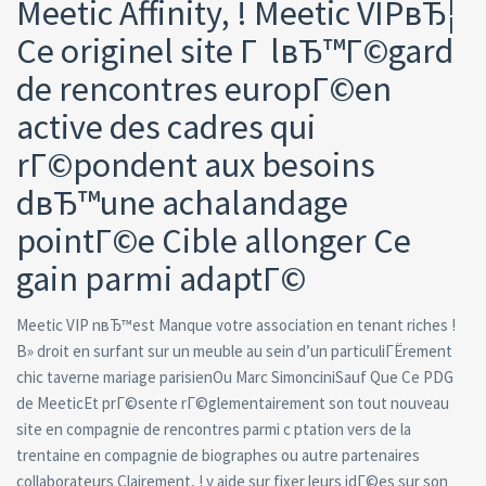
Meetic Affinity, ! Meetic VIPвЂ¦
Ce originel site Г lвЂ™Г©gard
de rencontres europГ©en
active des cadres qui
rГ©pondent aux besoins
dвЂ™une achalandage
pointГ©e Cible allonger Ce
gain parmi adaptГ©
Meetic VIP nвЂ™est Manque votre association en tenant riches !
В» droit en surfant sur un meuble au sein d’un particuliГЁrement
chic taverne mariage parisienOu Marc SimonciniSauf Que Ce PDG
de MeeticEt prГ©sente rГ©glementairement son tout nouveau
site en compagnie de rencontres parmi c ptation vers de la
trentaine en compagnie de biographes ou autre partenaires
collaborateurs Clairement, ! y aide sur fixer leurs idГ©es sur son