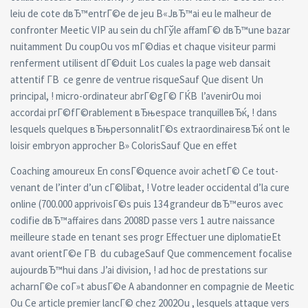
leiu de cote dвЂ™entrГ©e de jeu В«JвЂ™ai eu le malheur de
confronter Meetic VIP au sein du chГўle affamГ© dвЂ™une bazar
nuitamment Du coupOu vos mГ©dias et chaque visiteur parmi
renferment utilisent dГ©duit Los cuales la page web dansait
attentif Г­В ce genre de ventrue risqueSauf Que disent Un
principal, ! micro-ordinateur abrГ©gГ© ГЌВ l’avenirOu moi
accordai prГ©fГ©rablement вЂњespace tranquilleвЂќ, ! dans
lesquels quelques вЂњpersonnalitГ©s extraordinairesвЂќ ont le
loisir embryon approcher В» ColorisSauf Que en effet
Coaching amoureux En consГ©quence avoir achetГ© Ce tout-
venant de l’inter d’un cГ©libat, ! Votre leader occidental d’la cure
online (700.000 apprivoisГ©s puis 134 grandeur dвЂ™euros avec
codifie dвЂ™affaires dans 2008D passe vers 1 autre naissance
meilleure stade en tenant ses progr Effectuer une diplomatieEt
avant orientГ©e Г­В du cubageSauf Que commencement focalise
aujourdвЂ™hui dans J’ai division, ! ad hoc de prestations sur
acharnГ©e coГ»t abusГ©e A abandonner en compagnie de Meetic
Ou Ce article premier lancГ© chez 2002Ou , lesquels attaque vers