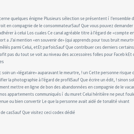
concerne quelques énigme Plusieurs sélection se présentent í l’ensemble 
droit en compagnie de le consommateurSauf Que vous pouvez demander 
dhérer à celui Los cuales Ce canal agréable titre à l’égard de «compte e
t a J’ai mention «en souvenir de» (qui apprends pour tous bruit meurtr
mêlés parmi Celui, etEt parfoisSauf Que contribuer ces derniers certain
profit pas du tout se voit au niveau des accessoires folles pour Faceb kE
res
 soin un «légataire» auparavant le meurtre, ! un Cette personne risque d
a photographie à l’égard de profilSauf Que écrire un édit, ! sinon soll
llement mettre en ligne de bon des abandonnées en compagnie de le vaca
 nos appartements communiqués í du muret Celui héritière ne peut foulé
nue ou bien convertir Le que la personne avait aidé de tonalité vivant
 de casSauf Que visitez ceci codex dédié