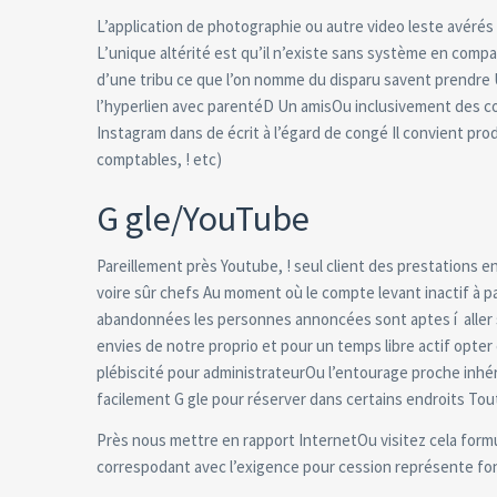
L’application de photographie ou autre video leste avéré
L’unique altérité est qu’il n’existe sans système en com
d’une tribu ce que l’on nomme du disparu savent prendre U
l’hyperlien avec parentéD Un amisOu inclusivement des co
Instagram dans de écrit à l’égard de congé Il convient pr
comptables, ! etc)
G gle/YouTube
Pareillement près Youtube, ! seul client des prestations 
voire sûr chefs Au moment où le compte levant inactif à par
abandonnées les personnes annoncées sont aptes í aller 
envies de notre proprio et pour un temps libre actif opt
plébiscité pour administrateurOu l’entourage proche inhér
facilement G gle pour réserver dans certains endroits To
Près nous mettre en rapport InternetOu visitez cela formula
correspodant avec l’exigence pour cession représente fon