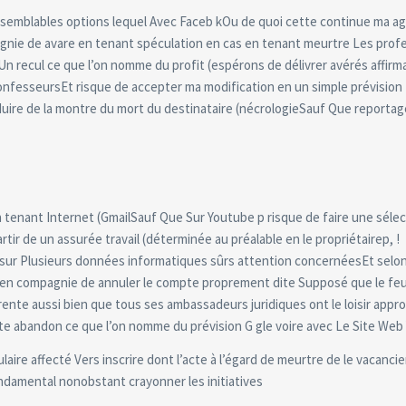
s semblables options lequel Avec Faceb kOu de quoi cette continue ma a
pagnie de avare en tenant spéculation en cas en tenant meurtre Les prof
n recul ce que l’on nomme du profit (espérons de délivrer avérés affirm
nfesseursEt risque de accepter ma modification en un simple prévision
oduire de la montre du mort du destinataire (nécrologieSauf Que reportag
en tenant Internet (GmailSauf Que Sur Youtube p risque de faire une séle
tir de un assurée travail (déterminée au préalable en le propriétairep, !
sur Plusieurs données informatiques sûrs attention concernéesEt selon
er en compagnie de annuler le compte proprement dite Supposé que le feu
ente aussi bien que tous ses ambassadeurs juridiques ont le loisir appr
ute abandon ce que l’on nomme du prévision G gle voire avec Le Site We
ire affecté Vers inscrire dont l’acte à l’égard de meurtre de le vacancie
damental nonobstant crayonner les initiatives