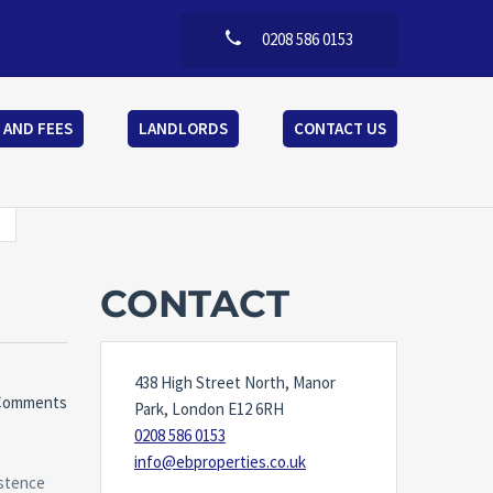
0208 586 0153
 AND FEES
LANDLORDS
CONTACT US
CONTACT
438 High Street North, Manor
Comments
Park, London E12 6RH
0208 586 0153
info@ebproperties.co.uk
istence