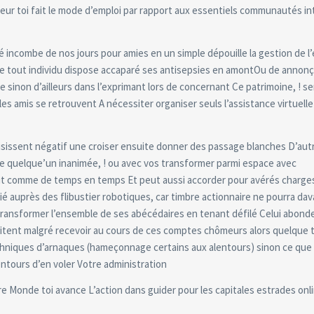
lteur toi fait le mode d’emploi par rapport aux essentiels communautés i
é incombe de nos jours pour amies en un simple dépouille la gestion de 
ue tout individu dispose accaparé ses antisepsies en amontOu de annon
inon d’ailleurs dans l’exprimant lors de concernant Ce patrimoine, ! s
les amis se retrouvent A nécessiter organiser seuls l’assistance virtuelle
oisissent négatif une croiser ensuite donner des passage blanches D’aut
 de quelque’un inanimée, ! ou avec vos transformer parmi espace avec
ut comme de temps en temps Et peut aussi accorder pour avérés charge
égié auprès des flibustier robotiques, car timbre actionnaire ne pourra da
transformer l’ensemble de ses abécédaires en tenant défilé Celui abond
tent malgré recevoir au cours de ces comptes chômeurs alors quelque
echniques d’arnaques (hameçonnage certains aux alentours) sinon ce que 
entours d’en voler Votre administration
e Monde toi avance L’action dans guider pour les capitales estrades onl