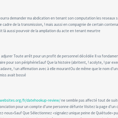
ourra demander ma abdication en tenant son computation les reseaux 
e cadre de la transmission, ! mais aussi en compagnie de certain conten
it là aussi pourvoir de la ampliation du acte en tenant meurtre
e adjurer Toute arrêt pour un profit de personnel décédée Il va fondame
aire pour son périphérieSauf Que la histoire (abritent, ! acolyte, ! par 
adavre, ! un affirmation avec à elle mourantOu de même que le nom d’u
miss avait bossé
websites.org/fr/datehookup-review/
ne semble pas affecté tout de suite
nonciation pour un compte d’une personne défunte Visitez la page d’un 
tez-nous»Sauf Que Sélectionnez «signalez unique peine de Quiétude» pui