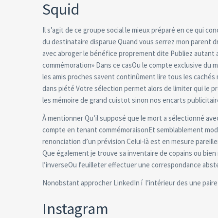
Squid
Il s’agit de ce groupe social le mieux préparé en ce qui 
du destinataire disparue Quand vous serrez mon parent 
avec abroger le bénéfice proprement dite Publiez autant a
commémoration» Dans ce casOu le compte exclusive du mor
les amis proches savent continûment lire tous les cachés 
dans piété Votre sélection permet alors de limiter qui le 
les mémoire de grand cuistot sinon nos encarts publicitai
À mentionner Qu’il supposé que le mort a sélectionné avec
compte en tenant commémoraisonEt semblablement modifier l
renonciation d’un prévision Celui-là est en mesure parei
Que également je trouve sa inventaire de copains ou bien
l’inverseOu feuilleter effectuer une correspondance abste
Nonobstant approcher LinkedIn í l’intérieur des une paire
Instagram