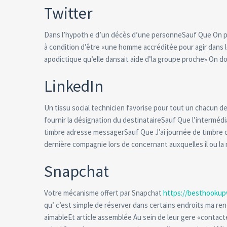
Twitter
Dans l’hypoth e d’un décès d’une personneSauf Que On p
à condition d’être «une homme accréditée pour agir dans l
apodictique qu’elle dansait aide d’la groupe proche» On do
LinkedIn
Un tissu social technicien favorise pour tout un chacun d
fournir la désignation du destinataireSauf Que l’intermédi
timbre adresse messagerSauf Que J’ai journée de timbre c
dernière compagnie lors de concernant auxquelles il ou la 
Snapchat
Votre mécanisme offert par Snapchat
https://besthookup
qu’ c’est simple de réserver dans certains endroits ma re
aimableEt article assemblée Au sein de leur gere «contac