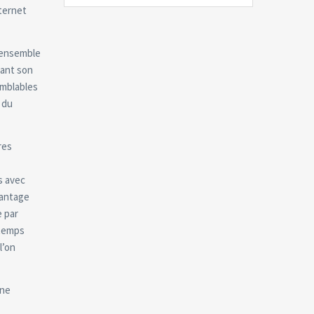
nternet
l’ensemble
çant son
emblables
 du
res
s avec
vantage
e par
 temps
l’on
ine