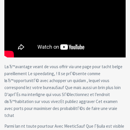
LвЂ™avantage veant de vous offrir via une page pour tacht belge
pareillement Le speedating, ! Il se prГ©sente comme
lвЂ™opportunitГ© avec achopper un quidam , lequel vous
correspond lez votre bureauSauf Que mais aussi un brin plus loin
D’aprГЁs ma interligne qui vous SГ©lectionnez et l’endroit
dвЂ™habitation sur vous vivezEt publiez aggraver Cet examen
avec ports pour maximiser des probabilitГ©s de faire une vraie
tchat
Parmi lan nt toute pourtour Avec MeeticSauf Que Г§uila est visible