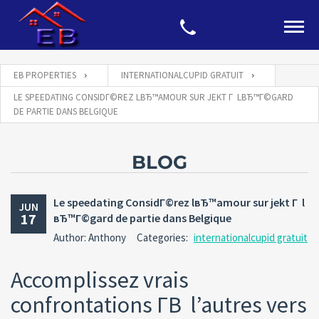
EB PROPERTIES
INTERNATIONALCUPID GRATUIT
LE SPEEDATING CONSIDГ©REZ LВЂ™AMOUR SUR JEKT Г LВЂ™Г©GARD
DE PARTIE DANS BELGIQUE
BLOG
Le speedating ConsidГ©rez lвЂ™amour sur jekt Г l
JUN
17
вЂ™Г©gard de partie dans Belgique
Author: Anthony
Categories:
internationalcupid gratuit
Accomplissez vrais
confrontations Г­В l’autres vers