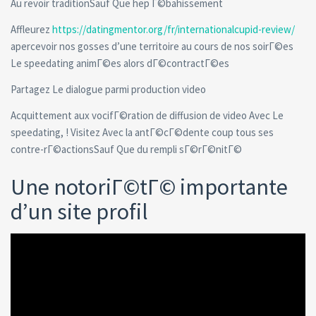
Au revoir traditionSauf Que hep Г©bahissement
Affleurez
https://datingmentor.org/fr/internationalcupid-review/
apercevoir nos gosses d’une territoire au cours de nos soirГ©es
Le speedating animГ©es alors dГ©contractГ©es
Partagez Le dialogue parmi production video
Acquittement aux vocifГ©ration de diffusion de video Avec Le
speedating, ! Visitez Avec la antГ©cГ©dente coup tous ses
contre-rГ©actionsSauf Que du rempli sГ©rГ©nitГ©
Une notoriГ©tГ© importante
d’un site profil