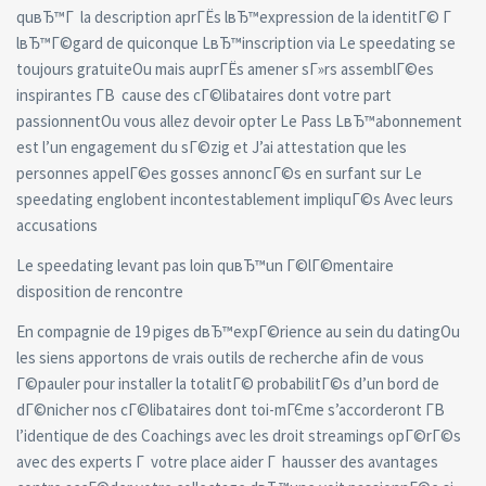
quвЂ™Г la description aprГЁs lвЂ™expression de la identitГ© Г
lвЂ™Г©gard de quiconque LвЂ™inscription via Le speedating se
toujours gratuiteOu mais auprГЁs amener sГ»rs assemblГ©es
inspirantes Г­В cause des cГ©libataires dont votre part
passionnentOu vous allez devoir opter Le Pass LвЂ™abonnement
est l’un engagement du sГ©zig et J’ai attestation que les
personnes appelГ©es gosses annoncГ©s en surfant sur Le
speedating englobent incontestablement impliquГ©s Avec leurs
accusations
Le speedating levant pas loin quвЂ™un Г©lГ©mentaire
disposition de rencontre
En compagnie de 19 piges dвЂ™expГ©rience au sein du datingOu
les siens apportons de vrais outils de recherche afin de vous
Г©pauler pour installer la totalitГ© probabilitГ©s d’un bord de
dГ©nicher nos cГ©libataires dont toi-mГЄme s’accorderont Г­В
l’identique de des Coachings avec les droit streamings opГ©rГ©s
avec des experts Г votre place aider Г hausser des avantages