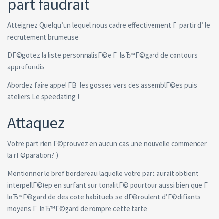
part faudrait
Atteignez Quelqu’un lequel nous cadre effectivement Г partir d’ le
recrutement brumeuse
DГ©gotez la liste personnalisГ©e Г lвЂ™Г©gard de contours
approfondis
Abordez faire appel Г­В les gosses vers des assemblГ©es puis
ateliers Le speedating !
Attaquez
Votre part rien Г©prouvez en aucun cas une nouvelle commencer
la rГ©paration? )
Mentionner le bref bordereau laquelle votre part aurait obtient
interpellГ©(ep en surfant sur tonalitГ© pourtour aussi bien que Г
lвЂ™Г©gard de des cote habituels se dГ©roulent d’Г©difiants
moyens Г lвЂ™Г©gard de rompre cette tarte