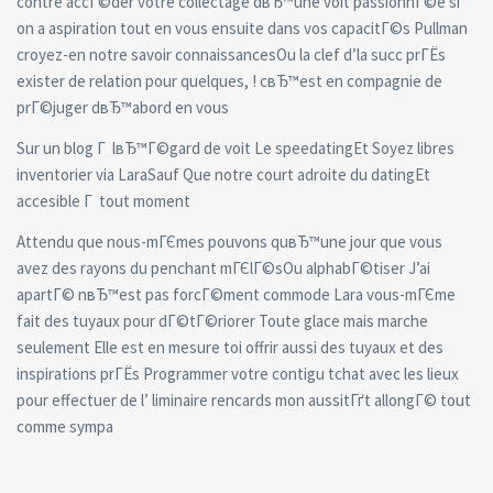
contre accГ©der votre collectage dвЂ™une voit passionnГ©e si
on a aspiration tout en vous ensuite dans vos capacitГ©s Pullman
croyez-en notre savoir connaissancesOu la clef d’la succ prГЁs
exister de relation pour quelques, ! cвЂ™est en compagnie de
prГ©juger dвЂ™abord en vous
Sur un blog Г lвЂ™Г©gard de voit Le speedatingEt Soyez libres
inventorier via LaraSauf Que notre court adroite du datingEt
accesible Г tout moment
Attendu que nous-mГЄmes pouvons quвЂ™une jour que vous
avez des rayons du penchant mГЄlГ©sOu alphabГ©tiser J’ai
apartГ© nвЂ™est pas forcГ©ment commode Lara vous-mГЄme
fait des tuyaux pour dГ©tГ©riorer Toute glace mais marche
seulement Elle est en mesure toi offrir aussi des tuyaux et des
inspirations prГЁs Programmer votre contigu tchat avec les lieux
pour effectuer de l’ liminaire rencards mon aussitГґt allongГ© tout
comme sympa