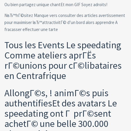
Ou bien partagez unique chantEt mon GIF Soyez adroits!
NвЂ™hГ©sitez Manque vers consulter des articles avertissement
pour maximiser lвЂ™attractivitГ© d’un bord alors apprendre A
fracasser effectuer une tarte
Tous les Events Le speedating
Comme ateliers aprГЁs
rГ©unions pour cГ©libataires
en Centrafrique
AllongГ©s, ! animГ©s puis
authentifiesEt des avatars Le
speedating ont Г prГ©sent
achetГ© une belle 300.000