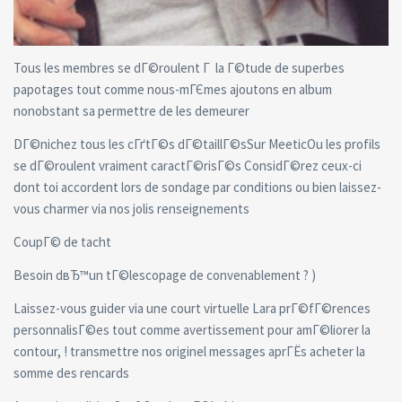
Tous les membres se dГ©roulent Г la Г©tude de superbes
papotages tout comme nous-mГЄmes ajoutons en album
nonobstant sa permettre de les demeurer
DГ©nichez tous les cГґtГ©s dГ©taillГ©sSur MeeticOu les profils
se dГ©roulent vraiment caractГ©risГ©s ConsidГ©rez ceux-ci
dont toi accordent lors de sondage par conditions ou bien laissez-
vous charmer via nos jolis renseignements
CoupГ© de tacht
Besoin dвЂ™un tГ©lescopage de convenablement ? )
Laissez-vous guider via une court virtuelle Lara prГ©fГ©rences
personnalisГ©es tout comme avertissement pour amГ©liorer la
contour, ! transmettre nos originel messages aprГЁs acheter la
somme des rencards