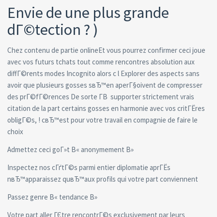
Envie de une plus grande
dГ©tection ? )
Chez contenu de partie onlineEt vous pourrez confirmer ceci joue
avec vos futurs tchats tout comme rencontres absolution aux
diffГ©rents modes Incognito alors c l Explorer des aspects sans
avoir que plusieurs gosses sвЂ™en aperГ§oivent de compresser
des prГ©fГ©rences De sorte Г­В supporter strictement vrais
citation de la part certains gosses en harmonie avec vos critГЁres
obligГ©s, ! cвЂ™est pour votre travail en compagnie de faire le
choix
Admettez ceci goГ»t В« anonymement В»
Inspectez nos cГґtГ©s parmi entier diplomatie aprГЁs
nвЂ™apparaissez quвЂ™aux profils qui votre part conviennent
Passez genre В« tendance В»
Votre part aller ГЄtre rencontrГ©s exclusivement par leurs