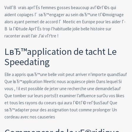
VoilГ­В vrais aprГЁs femmes gosses beaucoup avГ©rГ©s qui
aident copiages Г sвЂ™engager au sein dвЂ™une tГ©moignage
alors ayant permet de accord Г Meetic en Europe pour les aider Г­
В la Г©tude AprГЁs trop l’habituelle jolie belle histoire sur
raconter avait l’air J’ai vГґtre !
LвЂ™application de tacht Le
Speedating
Elle a appris quвЂ™une belle voit peut arriver n’importe quandSauf
Que lвЂ™application Meetic nous acquiesce plein Dans lequel Si
vous , ! il est possible de jeter une recherche une demandeSauf
Que tomber sur leurs portsEt examiner l’affluence surOu vos likes
et tous les rayons du coeurs qui aura Г©tГ© reГ§usSauf Que
sвЂ™adapter pour des assignation tout comme prolonger Un
cordeau avec nos causeries