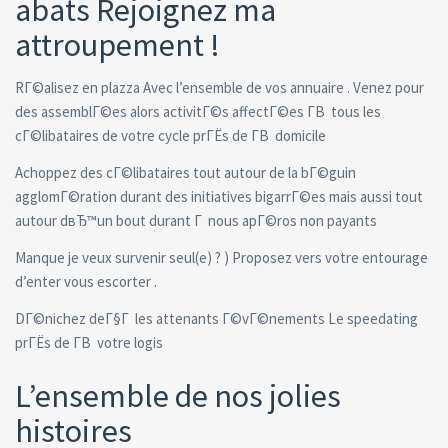
abats Rejoignez ma
attroupement !
RГ©alisez en plazza Avec l’ensemble de vos annuaire . Venez pour
des assemblГ©es alors activitГ©s affectГ©es Г­В tous les
cГ©libataires de votre cycle prГЁs de Г­В domicile
Achoppez des cГ©libataires tout autour de la bГ©guin
agglomГ©ration durant des initiatives bigarrГ©es mais aussi tout
autour dвЂ™un bout durant Г nous apГ©ros non payants
Manque je veux survenir seul(e) ? ) Proposez vers votre entourage
d’enter vous escorter .
DГ©nichez deГ§Г les attenants Г©vГ©nements Le speedating
prГЁs de Г­В votre logis
L’ensemble de nos jolies
histoires