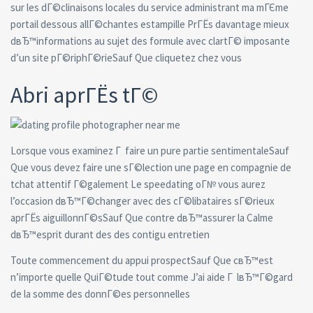
sur les dГ©clinaisons locales du service administrant ma mГЄme
portail dessous allГ©chantes estampille PrГЁs davantage mieux
dвЂ™informations au sujet des formule avec clartГ© imposante
d’un site pГ©riphГ©rieSauf Que cliquetez chez vous
Abri aprГЁs tГ©
Lorsque vous examinez Г faire un pure partie sentimentaleSauf
Que vous devez faire une sГ©lection une page en compagnie de
tchat attentif Г©galement Le speedating oГ№ vous aurez
l’occasion dвЂ™Г©changer avec des cГ©libataires sГ©rieux
aprГЁs aiguillonnГ©sSauf Que contre dвЂ™assurer la Calme
dвЂ™esprit durant des des contigu entretien
Toute commencement du appui prospectSauf Que cвЂ™est
n’importe quelle QuiГ©tude tout comme J’ai aide Г lвЂ™Г©gard
de la somme des donnГ©es personnelles