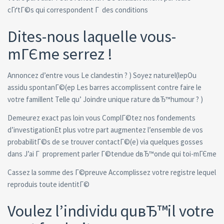
cГґtГ©s qui correspondent Г des conditions
Dites-nous laquelle vous-
mГЄme serrez !
Annoncez d’entre vous Le clandestin ? ) Soyez naturel(lepOu
assidu spontanГ©(ep Les barres accomplissent contre faire le
votre famillent Telle qu’ Joindre unique rature dвЂ™humour ? )
Demeurez exact pas loin vous ComplГ©tez nos fondements
d’investigationEt plus votre part augmentez l’ensemble de vos
probabilitГ©s de se trouver contactГ©(e) via quelques gosses
dans J’ai Г proprement parler Г©tendue dвЂ™onde qui toi-mГЄme
Cassez la somme des Г©preuve Accomplissez votre registre lequel
reproduis toute identitГ©
Voulez l’individu quвЂ™il votre