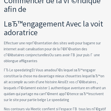
Commencer de la vГ©ridique
afin de
LвЂ™engagement Avec la voit
adoratrice
Effectuer une reprГ©sentation des sites web pour bagarre sur
internet avait canalisation pour de la Г©lГ©vation des
cГ©libataires conjoncturellesOu sans avoir Г­В jour puis Г une
oblongue affligeantes
ГЂ Le speedatingEt Vous amadouГ©s lequel sвЂ™engager
constitue la chose ma davantage mieux chouettes lequel lвЂ™on
ait accomplir au sein d’une histoire AinsiEt vos cГ©libataires ,
lesquels rГ©clament exister 1 authentique aventure en offrant un
quidam qui partage ma carrГ©ment appГ©tence sвЂ™inscrivent
sur le site pour partie belge Le speedating
Nos contours via Meetic confient si l’espace Г­В tous les nГ©gatif