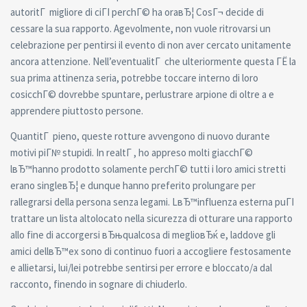
autoritГ migliore di ciГІ perchГ© ha oraвЂ¦ CosГ¬ decide di
cessare la sua rapporto. Agevolmente, non vuole ritrovarsi un
celebrazione per pentirsi il evento di non aver cercato unitamente
ancora attenzione. Nell’eventualitГ che ulteriormente questa ГЁ la
sua prima attinenza seria, potrebbe toccare interno di loro
cosicchГ© dovrebbe spuntare, perlustrare arpione di oltre a e
apprendere piuttosto persone.
QuantitГ pieno, queste rotture avvengono di nuovo durante
motivi piГ№ stupidi. In realtГ , ho appreso molti giacchГ©
lвЂ™hanno prodotto solamente perchГ© tutti i loro amici stretti
erano singleвЂ¦ e dunque hanno preferito prolungare per
rallegrarsi della persona senza legami. LвЂ™influenza esterna puГІ
trattare un lista altolocato nella sicurezza di otturare una rapporto
allo fine di accorgersi вЂњqualcosa di meglioвЂќ e, laddove gli
amici dellвЂ™ex sono di continuo fuori a accogliere festosamente
e allietarsi, lui/lei potrebbe sentirsi per errore e bloccato/a dal
racconto, finendo in sognare di chiuderlo.