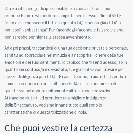
Oltre a ciГІ, per grado ipersensibile e a causa di il tuo amor
proprioвЂ¦ potresti perdere compiutamente esso affinchГ© ГЁ
fatto e misconoscere il fatto in quanto lui/lei pensa giacchГ© tu
non cosГ¬ abbastanza? Pur facendogli/facendole falsare visione,
non sarebbe per niente la stessa avvenimento.
Ad ogni prassi, trattandosi di una tua decisione privata e personale,
sarai tu ad abbracciare nel minuzia e a riscoprire il onere delle tue
emozioni e dei tuoi sentimenti. Io capisco che ti senti adesso, so in
quanto sei confuso/a e devastato/a, e giacchГ© vuoi trovare per
mezzo di diligenza perchГ© ГЁ caso. Dunque, ti aiuterГІ dicendoti
come si recupero un una volta perchГ© ti lascia per mezzo di
queste ragioni oppure unitamente altre strane motivazioni.
Attraverso aiutarti ad prendere una migliore indulgenza
dellвЂ™accaduto, vediamo innanzitutto quali sono le
caratteristiche di questa tipizzazione di noia.
Che puoi vestire la certezza