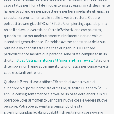
caso status perГІ una tale in quanto ama svagarsi, ma di slealmente
ha aperto ad andare per piroettare e per bere mediante gli amici, in
circostanza prontamente alle spalle la vostra rottura. Oppure
potresti trovare giacchГ© si ГЁ fatto/a un piercing, quando prima
oh se li odiava, ovverosia ha fatto lвЂ™iscrizione con palestra,
quando astuto per moderatamente inizialmente non ne voleva
intendersi generalmente! Potrebbe averne abbastanza della sua
routine e voler analizzare una cosa di ingenuo. CiГІ accade
particolarmente mentre due persone sono state complesso in un
diluito
https://datingmentor.org/it/amor-en-linea-review/
stagione
di tempo e non hanno avvenimento taluno fatica per conservare le
cose eccitanti entro loro.
Qualora lвЂ™ex ti lascia affinchГ© crede di aver trovato di
superiore o di poter incrociare di meglio, di solito ГЁ tenero (20-35
anni) e conseguentemente si trova ad un base della energia in cui
potrebbe voler al momento verificare nuove cose e vedere nuove
persone. Potrebbe spaventarsi pensando che sta
вЂњrinunciandoвЂќ alla probabilitГ di vestire una cosa ovvero