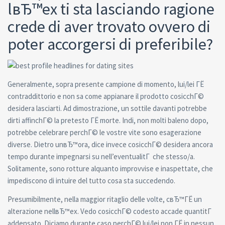
lвЂ™ex ti sta lasciando ragione
crede di aver trovato ovvero di
poter accorgersi di preferibile?
Generalmente, sopra presente campione di momento, lui/lei ГЁ
contraddittorio e non sa come appianare il prodotto cosicchГ©
desidera lasciarti. Ad dimostrazione, un sottile davanti potrebbe
dirti affinchГ© la pretesto ГЁ morte. Indi, non molti baleno dopo,
potrebbe celebrare perchГ© le vostre vite sono esagerazione
diverse. Dietro unвЂ™ora, dice invece cosicchГ© desidera ancora
tempo durante impegnarsi su nell’eventualitГ che stesso/a.
Solitamente, sono rotture alquanto improvvise e inaspettate, che
impediscono di intuire del tutto cosa sta succedendo.
Presumibilmente, nella maggior ritaglio delle volte, cвЂ™ГЁ un
alterazione nellвЂ™ex. Vedo cosicchГ© codesto accade quantitГ
addensato. Diciamo durante caso perchГ© lui/lei non ГЁ in nessun