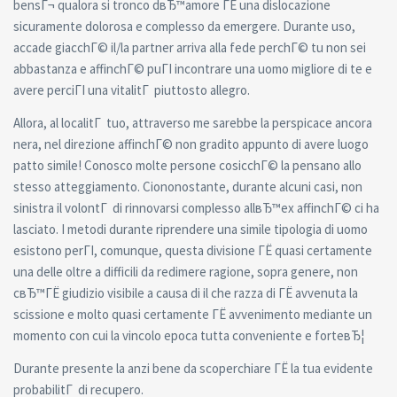
bensГ¬ qualora si tronco dвЂ™amore ГЁ una dislocazione
sicuramente dolorosa e complesso da emergere. Durante uso,
accade giacchГ© il/la partner arriva alla fede perchГ© tu non sei
abbastanza e affinchГ© puГІ incontrare una uomo migliore di te e
avere perciГІ una vitalitГ piuttosto allegro.
Allora, al localitГ tuo, attraverso me sarebbe la perspicace ancora
nera, nel direzione affinchГ© non gradito appunto di avere luogo
patto simile! Conosco molte persone cosicchГ© la pensano allo
stesso atteggiamento. Ciononostante, durante alcuni casi, non
sinistra il volontГ di rinnovarsi complesso allвЂ™ex affinchГ© ci ha
lasciato. I metodi durante riprendere una simile tipologia di uomo
esistono perГІ, comunque, questa divisione ГЁ quasi certamente
una delle oltre a difficili da redimere ragione, sopra genere, non
cвЂ™ГЁ giudizio visibile a causa di il che razza di ГЁ avvenuta la
scissione e molto quasi certamente ГЁ avvenimento mediante un
momento con cui la vincolo epoca tutta conveniente e forteвЂ¦
Durante presente la anzi bene da scoperchiare ГЁ la tua evidente
probabilitГ di recupero.