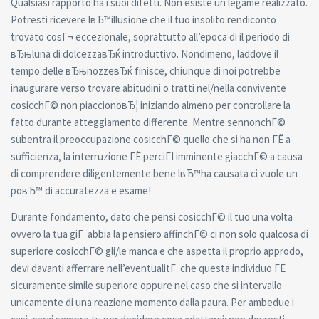
Qualsiasi rapporto ha i suoi difetti. Non esiste un legame realizzato.
Potresti ricevere lвЂ™illusione che il tuo insolito rendiconto
trovato cosГ¬ eccezionale, soprattutto all’epoca di il periodo di
вЂњluna di dolcezzaвЂќ introduttivo. Nondimeno, laddove il
tempo delle вЂњnozzeвЂќ finisce, chiunque di noi potrebbe
inaugurare verso trovare abitudini o tratti nel/nella convivente
cosicchГ© non piaccionoвЂ¦ iniziando almeno per controllare la
fatto durante atteggiamento differente. Mentre sennonchГ©
subentra il preoccupazione cosicchГ© quello che si ha non ГЁ a
sufficienza, la interruzione ГЁ perciГІ imminente giacchГ© a causa
di comprendere diligentemente bene lвЂ™ha causata ci vuole un
poвЂ™ di accuratezza e esame!
Durante fondamento, dato che pensi cosicchГ© il tuo una volta
ovvero la tua giГ abbia la pensiero affinchГ© ci non solo qualcosa di
superiore cosicchГ© gli/le manca e che aspetta il proprio approdo,
devi davanti afferrare nell’eventualitГ che questa individuo ГЁ
sicuramente simile superiore oppure nel caso che si intervallo
unicamente di una reazione momento dalla paura. Per ambedue i