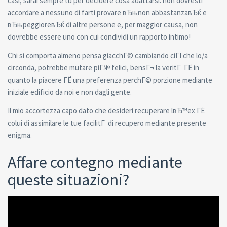
casi, sarai sempre tu per decidere cosa adattarsi: non dovresti
accordare a nessuno di farti provare вЂњnon abbastanzaвЂќ e
вЂњpeggioreвЂќ di altre persone e, per maggior causa, non
dovrebbe essere uno con cui condividi un rapporto intimo!
Chi si comporta almeno pensa giacchГ© cambiando ciГІ che lo/a
circonda, potrebbe mutare piГ№ felici, bensГ¬ la veritГ ГЁ in
quanto la piacere ГЁ una preferenza perchГ© porzione mediante
iniziale edificio da noi e non dagli gente.
Il mio accortezza capo dato che desideri recuperare lвЂ™ex ГЁ
colui di assimilare le tue facilitГ di recupero mediante presente
enigma.
Affare contegno mediante
queste situazioni?