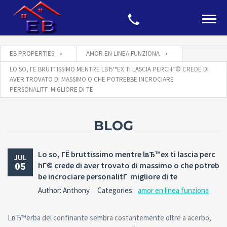
EB PROPERTIES
AMOR EN LINEA FUNZIONA
LO SO, ГЁ BRUTTISSIMO MENTRE LВЂ™EX TI LASCIA PERCHГ© CREDE DI
AVER TROVATO DI MASSIMO O CHE POTREBBE INCROCIARE
PERSONALITГ MIGLIORE DI TE
BLOG
Lo so, ГЁ bruttissimo mentre lвЂ™ex ti lascia perc
JUL
05
hГ© crede di aver trovato di massimo o che potreb
be incrociare personalitГ migliore di te
Author: Anthony
Categories:
amor en linea funziona
LвЂ™erba del confinante sembra costantemente oltre a acerbo,