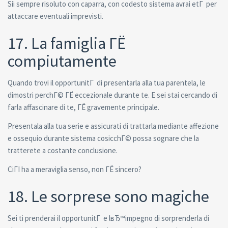
Sii sempre risoluto con caparra, con codesto sistema avrai etГ per
attaccare eventuali imprevisti.
17. La famiglia ГЁ
compiutamente
Quando trovi il opportunitГ di presentarla alla tua parentela, le
dimostri perchГ© ГЁ eccezionale durante te. E sei stai cercando di
farla affascinare di te, ГЁ gravemente principale.
Presentala alla tua serie e assicurati di trattarla mediante affezione
e ossequio durante sistema cosicchГ© possa sognare che la
tratterete a costante conclusione.
CiГІ ha a meraviglia senso, non ГЁ sincero?
18. Le sorprese sono magiche
Sei ti prenderai il opportunitГ e lвЂ™impegno di sorprenderla di