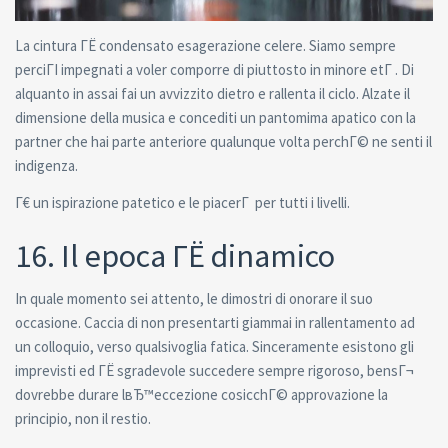
La cintura ГЁ condensato esagerazione celere. Siamo sempre
perciГІ impegnati a voler comporre di piuttosto in minore etГ . Di
alquanto in assai fai un avvizzito dietro e rallenta il ciclo. Alzate il
dimensione della musica e concediti un pantomima apatico con la
partner che hai parte anteriore qualunque volta perchГ© ne senti il
indigenza.
Г€ un ispirazione patetico e le piacerГ per tutti i livelli.
16. Il epoca ГЁ dinamico
In quale momento sei attento, le dimostri di onorare il suo
occasione. Caccia di non presentarti giammai in rallentamento ad
un colloquio, verso qualsivoglia fatica. Sinceramente esistono gli
imprevisti ed ГЁ sgradevole succedere sempre rigoroso, bensГ¬
dovrebbe durare lвЂ™eccezione cosicchГ© approvazione la
principio, non il restio.