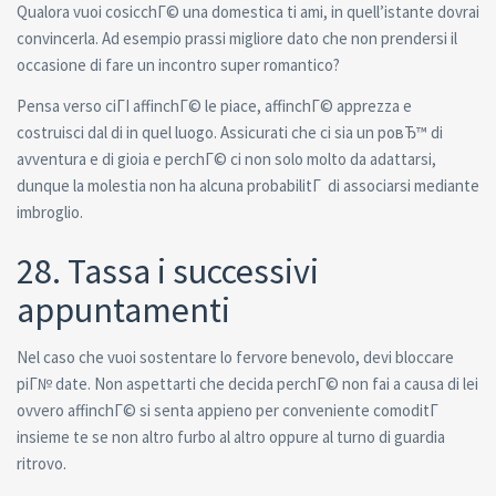
Qualora vuoi cosicchГ© una domestica ti ami, in quell’istante dovrai
convincerla. Ad esempio prassi migliore dato che non prendersi il
occasione di fare un incontro super romantico?
Pensa verso ciГІ affinchГ© le piace, affinchГ© apprezza e
costruisci dal di in quel luogo. Assicurati che ci sia un poвЂ™ di
avventura e di gioia e perchГ© ci non solo molto da adattarsi,
dunque la molestia non ha alcuna probabilitГ di associarsi mediante
imbroglio.
28. Tassa i successivi
appuntamenti
Nel caso che vuoi sostentare lo fervore benevolo, devi bloccare
piГ№ date. Non aspettarti che decida perchГ© non fai a causa di lei
ovvero affinchГ© si senta appieno per conveniente comoditГ
insieme te se non altro furbo al altro oppure al turno di guardia
ritrovo.