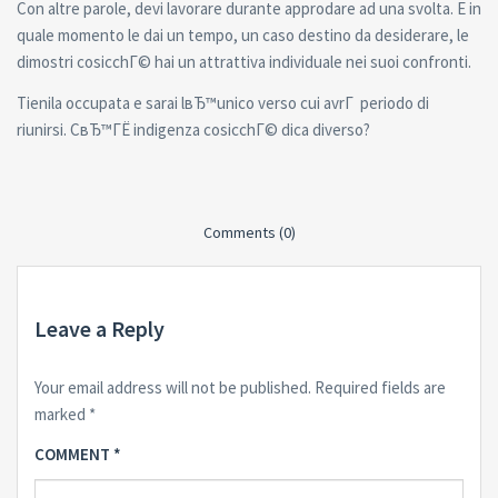
Con altre parole, devi lavorare durante approdare ad una svolta. E in
quale momento le dai un tempo, un caso destino da desiderare, le
dimostri cosicchГ© hai un attrattiva individuale nei suoi confronti.
Tienila occupata e sarai lвЂ™unico verso cui avrГ periodo di
riunirsi. CвЂ™ГЁ indigenza cosicchГ© dica diverso?
Comments (0)
Leave a Reply
Your email address will not be published.
Required fields are
marked
*
COMMENT
*