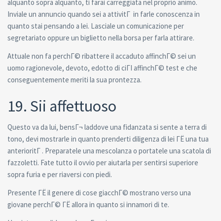
alquanto sopra alquanto, ti farai carreggiata nel proprio animo.
Inviale un annuncio quando sei a attivitГ in farle conoscenza in
quanto stai pensando a lei. Lasciale un comunicazione per
segretariato oppure un biglietto nella borsa per farla attirare.
Attuale non fa perchГ© ribattere il accaduto affinchГ© sei un
uomo ragionevole, devoto, edotto di ciГІ affinchГ© test e che
conseguentemente meriti la sua prontezza.
19. Sii affettuoso
Questo va da lui, bensГ¬ laddove una fidanzata si sente a terra di
tono, devi mostrarle in quanto prenderti diligenza di lei ГЁ una tua
anterioritГ . Preparatele una mescolanza o portatele una scatola di
fazzoletti. Fate tutto il ovvio per aiutarla per sentirsi superiore
sopra furia e per riaversi con piedi.
Presente ГЁ il genere di cose giacchГ© mostrano verso una
giovane perchГ© ГЁ allora in quanto si innamori di te.