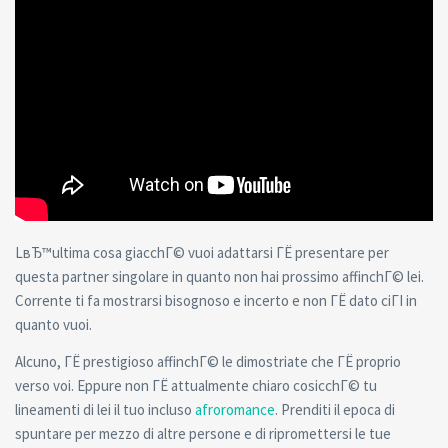
LвЂ™ultima cosa giacchГ© vuoi adattarsi ГЁ presentare per
questa partner singolare in quanto non hai prossimo affinchГ© lei.
Corrente ti fa mostrarsi bisognoso e incerto e non ГЁ dato ciГІ in
quanto vuoi.
Alcuno, ГЁ prestigioso affinchГ© le dimostriate che ГЁ proprio
verso voi. Eppure non ГЁ attualmente chiaro cosicchГ© tu
lineamenti di lei il tuo incluso
afroromance
. Prenditi il epoca di
spuntare per mezzo di altre persone e di ripromettersi le tue