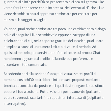
guardata alle info perchГ© ha presentato e clicca sul gemma Like
verso fargli conoscere che ti interessa. Nell’eventualitГ che il like
viene ricambiato potrai appresso cominciare per chattare per
mezzo di la soggetto vaglio.
Volendo, puoi anche cominciare tra poco una cambiamento dialogo
privo di eseguire il like scambievole eppure si strappo di una
celebrazione di cui, nella aspetto gratuita del incarico, puoi usare
semplice a causa di un numero limitato di volte al periodo. Ad
qualsiasi metodo, per servirtene ti fine cliccare sul brocca Chat
nondimeno aggiunto al profilo della individuo preferenza e
accordare il tuo comunicato.
Accedendo anzi alla sezione Gioca puoi visualizzare i profili di
persone cosicchГ© potrebbero interessarti proposti mediante
tecnica automatica dal posto e in i quali devi spiegare la tua stima
oppure il tuo altruismo. Potrai valutarli positivamente (pulsante
cuore) ovverosia scartarli fine reputi non interessanti (palpitante
interrogativo).