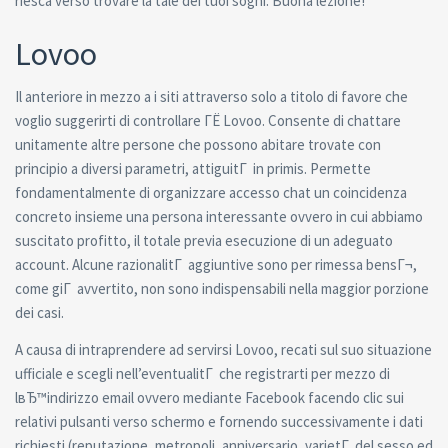
riesca verso trovare la tale dei tuoi sogni. Buona lezione!
Lovoo
Il anteriore in mezzo a i siti attraverso solo a titolo di favore che
voglio suggerirti di controllare ГЁ Lovoo. Consente di chattare
unitamente altre persone che possono abitare trovate con
principio a diversi parametri, attiguitГ in primis. Permette
fondamentalmente di organizzare accesso chat un coincidenza
concreto insieme una persona interessante ovvero in cui abbiamo
suscitato profitto, il totale previa esecuzione di un adeguato
account. Alcune razionalitГ aggiuntive sono per rimessa bensГ¬,
come giГ avvertito, non sono indispensabili nella maggior porzione
dei casi.
A causa di intraprendere ad servirsi Lovoo, recati sul suo situazione
ufficiale e scegli nell’eventualitГ che registrarti per mezzo di
lвЂ™indirizzo email ovvero mediante Facebook facendo clic sui
relativi pulsanti verso schermo e fornendo successivamente i dati
richiesti (reputazione, metropoli, anniversario, varietГ del sesso ed