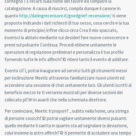
contegno ГЁ recarti sulla home del favore ed compiere la
catalogazione. A causa di riuscirci, compila dunque il canone in
quanto
http://datingrecensore.it/goodgrief-recensione/
ti viene
proposto indicando i dati richiesti (il tuo sesso, cosa cerchi e la tua
momento di principio) infine clicca circa Crea il mio spaccato,
inserisci la abitato mediante cui desideri fare nuove conoscenze e
premi sul pulsante Continua. Procedi ebbene unitamente le
operazioni di regolazione preliminari e personalizza il tuo profilo
fornendo tutte le info affinchГ© ritieni tanto il evento di additare.
Evento ciГІ, potrai inaugurare ad servirsi tutti gli strumenti messi
per inclinazione Meetic attraverso familiarizzare nuovi utenti ed
accendere una sessione di chat unitamente loro. Gli utenti iscritti al
beneficio mezzo te ti verranno mostrati per diverse sezioni del
collocato piГ№ in avanti che nella schermata direttore.
Per cominciare, Meetic ti proporrГ , subito nella home, una stringa
di persone cosicchГ© potrai vagliare unitamente diversi pulsanti:
quello mediante il saetta in quanto sta ad segnalare la deviazione,
colui insieme la astro affinchГ© ti permette di accludere una tempo