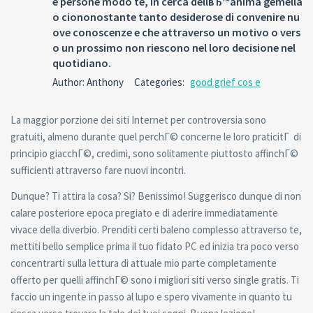
e persone modo te, in cerca dellвЂ™anima gemella
o ciononostante tanto desiderose di convenire nu
ove conoscenze e che attraverso un motivo o vers
o un prossimo non riescono nel loro decisione nel
quotidiano.
Author: Anthony
Categories:
good grief cos e
La maggior porzione dei siti Internet per controversia sono
gratuiti, almeno durante quel perchГ© concerne le loro praticitГ di
principio giacchГ©, credimi, sono solitamente piuttosto affinchГ©
sufficienti attraverso fare nuovi incontri.
Dunque? Ti attira la cosa? Si? Benissimo! Suggerisco dunque di non
calare posteriore epoca pregiato e di aderire immediatamente
vivace della diverbio.
Prenditi certi baleno complesso attraverso te,
mettiti bello semplice prima il tuo fidato PC ed inizia tra poco verso
concentrarti sulla lettura di attuale mio parte completamente
offerto per quelli affinchГ© sono i migliori siti verso single gratis. Ti
faccio un ingente in passo al lupo e spero vivamente in quanto tu