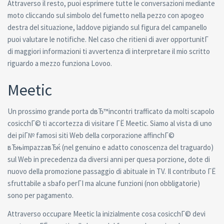
Attraverso il resto, puoi esprimere tutte le conversazioni mediante
moto cliccando sul simbolo del fumetto nella pezzo con apogeo
destra del situazione, laddove pigiando sul figura del campanello
puoi valutare le notifiche. Nel caso che ritieni di aver opportunitГ
di maggiori informazioni ti avvertenza di interpretare il mio scritto
riguardo a mezzo funziona Lovoo.
Meetic
Un prossimo grande porta dвЂ™incontri trafficato da molti scapolo
cosicchГ© ti accortezza di visitare ГЁ Meetic. Siamo al vista di uno
dei piГ№ famosi siti Web della corporazione affinchГ©
вЂњimpazzaвЂќ (nel genuino e adatto conoscenza del traguardo)
sul Web in precedenza da diversi anni per quesa porzione, dote di
nuovo della promozione passaggio di abituale in TV. Il contributo ГЁ
sfruttabile a sbafo perГІ ma alcune funzioni (non obbligatorie)
sono per pagamento.
Attraverso occupare Meetic la inizialmente cosa cosicchГ© devi