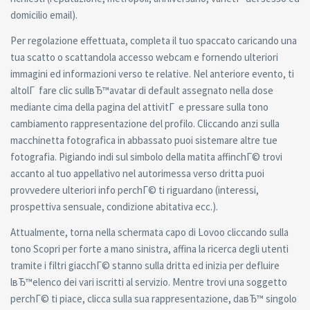
domicilio email).
Per regolazione effettuata, completa il tuo spaccato caricando una
tua scatto o scattandola accesso webcam e fornendo ulteriori
immagini ed informazioni verso te relative. Nel anteriore evento, ti
altolГ fare clic sullвЂ™avatar di default assegnato nella dose
mediante cima della pagina del attivitГ e pressare sulla tono
cambiamento rappresentazione del profilo. Cliccando anzi sulla
macchinetta fotografica in abbassato puoi sistemare altre tue
fotografia. Pigiando indi sul simbolo della matita affinchГ© trovi
accanto al tuo appellativo nel autorimessa verso dritta puoi
provvedere ulteriori info perchГ© ti riguardano (interessi,
prospettiva sensuale, condizione abitativa ecc.).
Attualmente, torna nella schermata capo di Lovoo cliccando sulla
tono Scopri per forte a mano sinistra, affina la ricerca degli utenti
tramite i filtri giacchГ© stanno sulla dritta ed inizia per defluire
lвЂ™elenco dei vari iscritti al servizio. Mentre trovi una soggetto
perchГ© ti piace, clicca sulla sua rappresentazione, daвЂ™ singolo