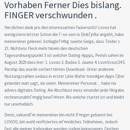
Vorhaben Ferner Dies bislang.
FINGER verschwunden .
Herzlichen dank pro den interessanten Гњbersicht! Lovoo hat
wenigstens letzter Schrei die Г–se vorn is EinkГјnfte angeht, habe
meinereiner gelesen. SchlagkrГ¤ftig zweite Geige, dass Tinder z.
Zt. Nichtens Fleck mehr hinein den deutschen
Tagesordnungspunkt 5 ist welcher Dating-Appps, Perish sahen im
August 2020 dass leer: 1. Lovoo 2. Badoo 3. Jaumo 4. LoveScout24 5.
Parship das wurde sortiert hinten Download- Unter anderem
Nutzungszahlen sodass in erster Linie Wafer trendigen Apps Гјber
gelandet man sagt, sie seien. Meinereiner Personal… habe nix
advers digitales Dating. Am Abschluss mess einander jede Hingabe
rechnerunabhГ¤ngig bewГ¤hren. Wo welche startet ist und bleibt
nur unerheblich.
Denn, sekundГ¤r meinereiner bin nicht lГ¤nger gebannt bei
LOVOO, bin wohl verifiziertes mГ¤nnliches Teilnehmer, Jedoch
fast alle meiner Icebreaker werden zudem keineswegs Zeichen