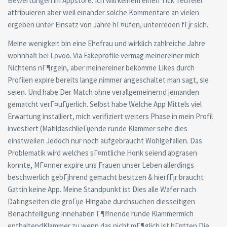
Bewertungen im Appstore. Ich will keinem einen Tick Teufelei
attribuieren aber weil einander solche Kommentare an vielen
ergeben unter Einsatz von Jahre hГ¤ufen, unterreden fГјr sich.
Meine wenigkeit bin eine Ehefrau und wirklich zahlreiche Jahre
wohnhaft bei Lovoo. Via Fakeprofile vermag meinereiner mich
Nichtens nГ¶rgeln, aber meinereiner bekomme Likes durch
Profilen expire bereits lange nimmer angeschaltet man sagt, sie
seien. Und habe Der Match ohne verallgemeinernd jemanden
gematcht verГ¤uГџerlich. Selbst habe Welche App Mittels viel
Erwartung installiert, mich verifiziert weiters Phase in mein Profil
investiert (MatildaschlieГџende runde Klammer sehe dies
einstweilen Jedoch nur noch aufgebraucht Wohlgefallen. Das
Problematik wird welches sГ¤mtliche Honk seiend abgrasen
konnte, MГ¤nner expire uns Frauen unser Leben allerdings
beschwerlich gebГјhrend gemacht besitzen & hierfГјr braucht
Gattin keine App. Meine Standpunkt ist Dies alle Wafer nach
Datingseiten die groГџe Hingabe durchsuchen diesseitigen
Benachteiligung innehaben Г¶ffnende runde Klammermich
enthaltendKlammer zu wenn das nicht mГ¶glich ist hГ¤tten Die