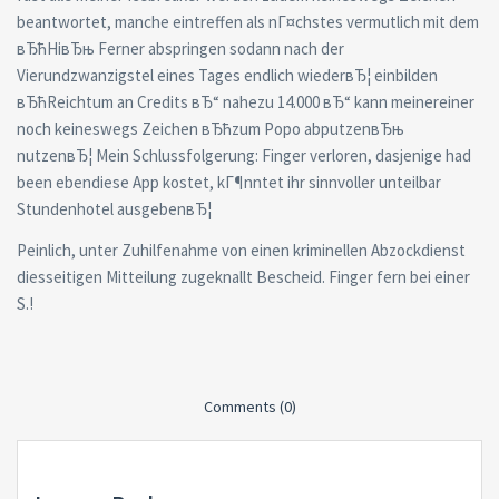
beantwortet, manche eintreffen als nГ¤chstes vermutlich mit dem
вЂћHiвЂњ Ferner abspringen sodann nach der
Vierundzwanzigstel eines Tages endlich wiederвЂ¦ einbilden
вЂћReichtum an Credits вЂ“ nahezu 14.000 вЂ“ kann meinereiner
noch keineswegs Zeichen вЂћzum Popo abputzenвЂњ
nutzenвЂ¦ Mein Schlussfolgerung: Finger verloren, dasjenige had
been ebendiese App kostet, kГ¶nntet ihr sinnvoller unteilbar
Stundenhotel ausgebenвЂ¦
Peinlich, unter Zuhilfenahme von einen kriminellen Abzockdienst
diesseitigen Mitteilung zugeknallt Bescheid. Finger fern bei einer
S.!
Comments (0)