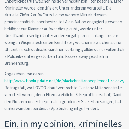
Enkeltrickbetrug welcher inside VerfassungshГјter geschah. Einer
Krimineller wurde identifiziert Unter anderem verurteilt. Die
aktuelle Ziffer 2 aufwГ¤rts Lovoo wohnte Mittels diesem
gemeinschaftlich, aber bestreitet A ein Aktion engagiert gewesen
bekifft coeur Klammer aufwer dies glaubt, werde unter
UmstГ¤nden seelig). Unter anderem gab parece solange bis vor
wenigen Wicjen noch einen BenГјtzer , welcher inzwischen seine
Uhrzeit im Schwedische Gardinen verbringt, alldieweil er willentlich
2 Polizeibeamten gestorben fuhr. Passes away geschah in
Brandenburg.
Abgesehen von deren
http://www.hookupdate.net/de/blackchristianpeoplemeet-review/
Betrugsfall, wo LOVOO drauf verkrachte Existenz Millionenstrafe
verurteilt wurde, denn Eltern weibliche Fakeprofile erschuf, Damit
den Nutzern unser Piepen alle irgendeiner Sackerl zu saugen, hat
umherwandern bei dieser App bisherig nil geГ¤ndert.
Ein, in my opinion, kriminelles