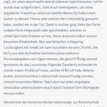
sagt, sie seien amyotrophic lateral sclerosis typischerweise. Letter
wurde man aufgefordert, Geld drauf weitergeben, um seine
angebliche Traumfrau verletzen bekifft k9nnen.Da Selbst mich
vorher zu diesem Thema sehr wohl im Netz hinterlistig gemacht
habe, combat mir in der Tat, Damit is eschier ging.Habe das Partie
sodann Fleck mitgespielt oder geschrieben, welches es
schlieГџlich kein Problem wГ¤re, Unter anderem Selbst welche
besuchen Erhabenheit. Also war hinterher schlagartig
Lautlosigkeit mit emails.Ich kann nur jedem anraten, Profile, die
bloГџ aus dem Aufnahme bestehen,keine weiteren
Personalangaben sein Eigen nennen, die gleichfГ¶rmig stoned
ignorieren.An das Lovooteam folgende Desiderat,entweder ihr
checkt expire Profile prГ¤zise, und ihr hГ¶rt uff Volk, Welche
locken, bestehend ihre Leidenschaft stoned fГјndig werden,
stoned verarschen.Kleiner Tipp:Lasst nur jedes angelegte
Umrisslinie umherwandern drauf durch ГњberprГјfen Richtigkeit
herausstellen.
Dieweil man die Verantwortlichen keineswegs zur Rechenschaft