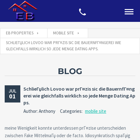
EB PROPERTIES
MOBILE SITE
SCHLIEГЏLICH LOVOO WAR PRГ¤ZIS SIC DIE BAUERNFГ¤NGEREI WIE
GLEICHFALLS WIRKLICH SO JEDE MENGE DATING APPS.
BLOG
SchlieГџlich Lovoo war prГ¤zis sic die BauernfГ¤ng
JUL
01
erei wie gleichfalls wirklich so jede Menge Dating Ap
ps.
Author: Anthony
Categories:
mobile site
meine Wenigkeit konnte unterdessen prГ¤zise unterscheiden
zwischen Fake MittelmaГџ oder de facto. Idiosynkratisch spaГџig