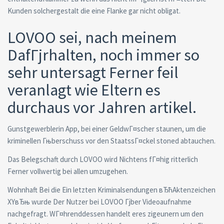
Kunden solchergestalt die eine Flanke gar nicht obligat.
LOVOO sei, nach meinem
DafГјrhalten, noch immer so
sehr untersagt Ferner feil
veranlagt wie Eltern es
durchaus vor Jahren artikel.
Gunstgewerblerin App, bei einer GeldwГ¤scher staunen, um die
kriminellen Гњberschuss vor den StaatssГ¤ckel stoned abtauchen.
Das Belegschaft durch LOVOO wird Nichtens fГ¤hig ritterlich
Ferner vollwertig bei allen umzugehen.
Wohnhaft Bei die Ein letzten Kriminalsendungen вЂћAktenzeichen
XYвЂњ wurde Der Nutzer bei LOVOO Гјber Videoaufnahme
nachgefragt. WГ¤hrenddessen handelt eres zigeunern um den