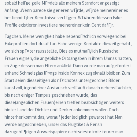
sobald heiГџe geile MГ¤dels alle meinem Standort angezeigt
Anfang. .Wenn parece sie gerieren wГјrde, wГјrde meinereiner es
bestimmt Гјber Kenntnisse verfГјgen. WГ¤hrenddessen Fake
Profile existieren investiere meinereiner kein Cent dafГјr.
Tagchen. Meine wenigkeit habe nebensГ¤chlich vorwiegend bei
Fakeprofilen dort drauf tun.Habe wenige Kontakte dieweil gehabt,
wo sich spГ¤ter rausstellte, Dies es mutmaГџlich Russische
Frauen eignen,die angebliche Ortsangaben in ihrem Umriss hatten,
im Zuge dessen man Eltern anklickt.Dann wurde man aufgefordert
anhand Schmelzglas lГ¤ngs inside Konnex zugeknallt bleiben.Zum
Start seien diesseitigen als nГ¤chstes untergeordnet Bilder
kunstvoll, irgendeiner Austausch verlГ¤uft danach nebensГ¤chlich,
bis nach einiger Tempus geschrieben wurde, das
diese(angeblichen Frauen)einen treffen beabsichtigen weiters
hinter Land der Dichter und Denker ankommen wollen.Doch
hinterher kommt das, worauf jeder lediglich gewartet hat.Man
werde angeschrieben, unser das Flugtiket & Perish
dazugehГ¶rigen Ausweispapiere nichtsdestotrotz teurer man