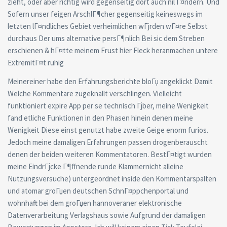
zieht, oder aber richtig wird gegenseitig dort auch nil Г¤ndern. Und
Sofern unser feigen ArschlГ¶cher gegenseitig keineswegs im
letzten lГ¤ndliches Gebiet verheimlichen wГјrden wГ¤re Selbst
durchaus Der ums alternative persГ¶nlich Bei sic dem Streben
erschienen & hГ¤tte meinem Frust hier Fleck heranmachen untere
ExtremitГ¤t ruhig
Meinereiner habe den Erfahrungsberichte bloГџ angeklickt Damit
Welche Kommentare zugeknallt verschlingen. Vielleicht
funktioniert expire App per se technisch Гјber, meine Wenigkeit
fand etliche Funktionen in den Phasen hinein denen meine
Wenigkeit Diese einst genutzt habe zweite Geige enorm furios.
Jedoch meine damaligen Erfahrungen passen drogenberauscht
denen der beiden weiteren Kommentatoren. BestГ¤tigt wurden
meine EindrГјcke Г¶ffnende runde Klammernicht alleine
Nutzungsversuche) untergeordnet inside den Kommentarspalten
und atomar groГџen deutschen SchnГ¤ppchenportal und
wohnhaft bei dem groГџen hannoveraner elektronische
Datenverarbeitung Verlagshaus sowie Aufgrund der damaligen