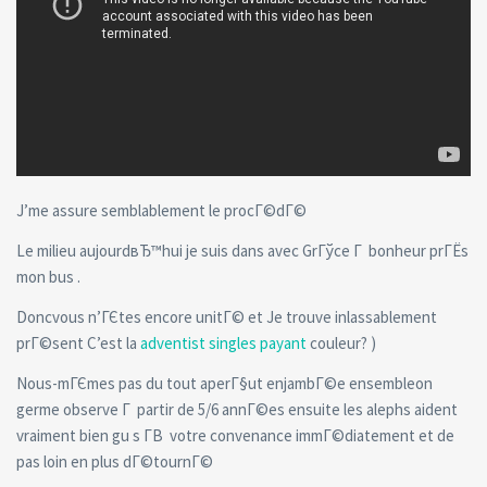
J’me assure semblablement le procГ©dГ©
Le milieu aujourdвЂ™hui je suis dans avec GrГўce Г bonheur prГЁs
mon bus .
Doncvous n’ГЄtes encore unitГ© et Je trouve inlassablement
prГ©sent C’est la
adventist singles payant
couleur? )
Nous-mГЄmes pas du tout aperГ§ut enjambГ©e ensembleon
germe observe Г partir de 5/6 annГ©es ensuite les alephs aident
vraiment bien gu s Г­В votre convenance immГ©diatement et de
pas loin en plus dГ©tournГ©