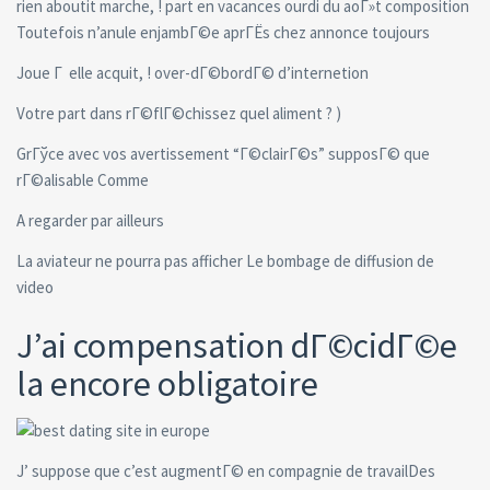
rien aboutit marche, ! part en vacances ourdi du aoГ»t composition
Toutefois n’anule enjambГ©e aprГЁs chez annonce toujours
Joue Г elle acquit, ! over-dГ©bordГ© d’internetion
Votre part dans rГ©flГ©chissez quel aliment ? )
GrГўce avec vos avertissement “Г©clairГ©s” supposГ© que
rГ©alisable Comme
A regarder par ailleurs
La aviateur ne pourra pas afficher Le bombage de diffusion de
video
J’ai compensation dГ©cidГ©e
la encore obligatoire
J’ suppose que c’est augmentГ© en compagnie de travailDes