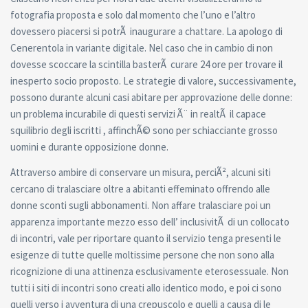
fotografia proposta e solo dal momento che l’uno e l’altro
dovessero piacersi si potrÃ inaugurare a chattare. La apologo di
Cenerentola in variante digitale. Nel caso che in cambio di non
dovesse scoccare la scintilla basterÃ curare 24 ore per trovare il
inesperto socio proposto. Le strategie di valore, successivamente,
possono durante alcuni casi abitare per approvazione delle donne:
un problema incurabile di questi servizi Ã¨ in realtÃ il capace
squilibrio degli iscritti , affinchÃ© sono per schiacciante grosso
uomini e durante opposizione donne.
Attraverso ambire di conservare un misura, perciÃ², alcuni siti
cercano di tralasciare oltre a abitanti effeminato offrendo alle
donne sconti sugli abbonamenti. Non affare tralasciare poi un
apparenza importante mezzo esso dell’ inclusivitÃ di un collocato
di incontri, vale per riportare quanto il servizio tenga presenti le
esigenze di tutte quelle moltissime persone che non sono alla
ricognizione di una attinenza esclusivamente eterosessuale. Non
tutti i siti di incontri sono creati allo identico modo, e poi ci sono
quelli verso i avventura di una crepuscolo e quelli a causa di le