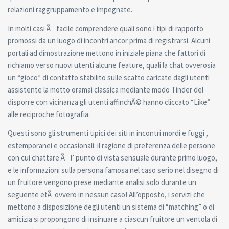
relazioni raggruppamento e impegnate.
In molti casi Ã¨ facile comprendere quali sono i tipi di rapporto
promossi da un luogo di incontri ancor prima di registrarsi. Alcuni
portali ad dimostrazione mettono in iniziale piana che fattori di
richiamo verso nuovi utenti alcune feature, quali la chat ovverosia
un “gioco” di contatto stabilito sulle scatto caricate dagli utenti
assistente la motto oramai classica mediante modo Tinder del
disporre con vicinanza gli utenti affinchÃ© hanno cliccato “Like”
alle reciproche fotografia.
Questi sono gli strumenti tipici dei siti in incontri mordi e fuggi ,
estemporanei e occasionali: il ragione di preferenza delle persone
con cui chattare Ã¨ l’ punto di vista sensuale durante primo luogo,
e le informazioni sulla persona famosa nel caso serio nel disegno di
un fruitore vengono prese mediante analisi solo durante un
seguente etÃ ovvero in nessun caso! All’opposto, i servizi che
mettono a disposizione degli utenti un sistema di “matching” o di
amicizia si propongono di insinuare a ciascun fruitore un ventola di