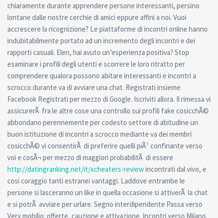
chiaramente durante apprendere persone interessanti, persino
lontane dalle nostre cerchie di amici eppure affini a noi. Vuoi
accrescere la ricognizione? Le piattaforme di incontri online hanno
indubitabilmente portato ad un incremento degli incontri e dei
rapporti casuali. Elen, hai avuto un’esperienza positiva? Stop
esaminare i profili degli utenti e scorrere le loro ritratto per
comprendere qualora possono abitare interessanti e incontri a
scrocco durante va di avviare una chat. Registrati insieme
Facebook Registrati per mezzo di Google. Iscriviti allora. Il rimessa vi
assicurerÃ fra le altre cose una controllo sui profili fake cosicchÃ©
abbondano perennemente per codesto settore di abitudine un
buon istituzione di incontri a scrocco mediante va dei membri
cosicchÃ© vi consentirÃ di preferire quelli piÃ¹ confinante verso
voi e cosÃ¬ per mezzo di maggiori probabilitÃ di essere
http://datingranking.net/it/xcheaters-review
incontrati dal vivo, e
cosi coraggio tanti estranei vantaggi. Laddove entrambe le
persone si lasceranno un like in quella occasione si attiverÃ la chat
e si potrÃ avviare per urlare. Segno interdipendente Passa verso
Very mobilio: offerte, cauzione e attivazione. Incontri verso Milano.