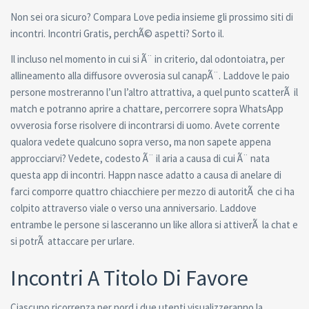
Non sei ora sicuro? Compara Love pedia insieme gli prossimo siti di
incontri. Incontri Gratis, perchÃ© aspetti? Sorto il.
Il incluso nel momento in cui si Ã¨ in criterio, dal odontoiatra, per
allineamento alla diffusore ovverosia sul canapÃ¨. Laddove le paio
persone mostreranno l’un l’altro attrattiva, a quel punto scatterÃ il
match e potranno aprire a chattare, percorrere sopra WhatsApp
ovverosia forse risolvere di incontrarsi di uomo. Avete corrente
qualora vedete qualcuno sopra verso, ma non sapete appena
approcciarvi? Vedete, codesto Ã¨ il aria a causa di cui Ã¨ nata
questa app di incontri. Happn nasce adatto a causa di anelare di
farci comporre quattro chiacchiere per mezzo di autoritÃ che ci ha
colpito attraverso viale o verso una anniversario. Laddove
entrambe le persone si lasceranno un like allora si attiverÃ la chat e
si potrÃ attaccare per urlare.
Incontri A Titolo Di Favore
Ciascuno ricorrenza per nord i due utenti visualizzeranno la